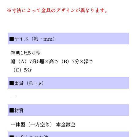
※寸法によって金具のデザインが異なります。
■サイズ（約・mm）
神明1尺5寸型
幅（A）7分5厘×高さ（B）7分×深さ
（C）5分
■重量（約・g）
—
■材質
一体型（一方空き） 本金鍍金