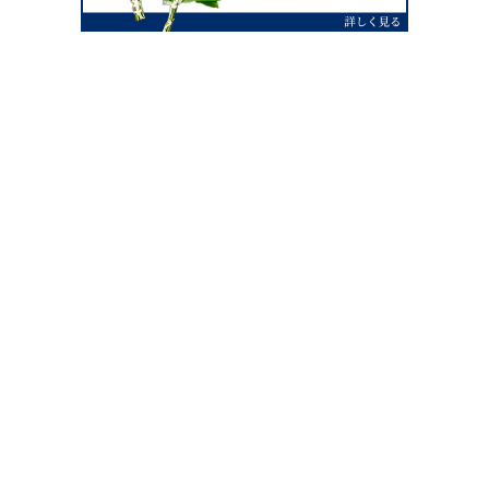
0120-07-4138
【受付】AM9:00～PM4:00（土日祝除
く）
外宮せんぐう館前宮忠本店三重県伊勢市
岡本1丁目2-38
TEL 0596-28-0412（代表）
FAX 0596-28-9690
お店にお越しの際は、住所でカーナビ設定をお願い致します。（電話
番号ですと、本社工場に設定されます。）
FAX申し込み24時間受付中
FAX注文書 ダウンロードはこち
0596-28-9690
ら