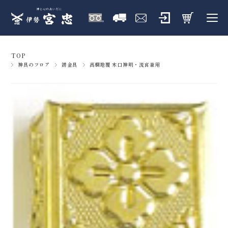
TOP
神具のフロア
錺金具
高欄地覆 木口神明・流宮兼用