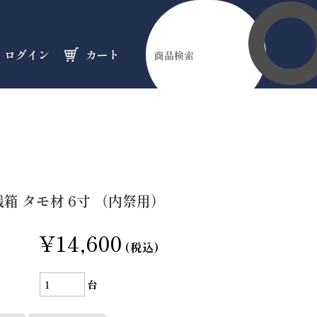
ログイン
カート
伊勢縁起物
天然石
オーダーメイド
のフロア
のフロア
のフロア
箱 タモ材 6寸 （内祭用）
¥14,600
(税込)
台