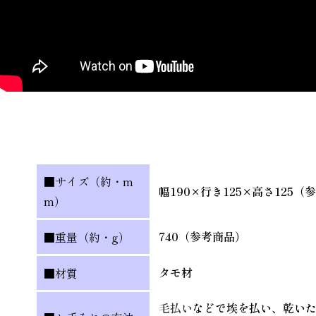
■サイズ（約・m
幅190×行き125×高さ125（
m）
740（参考商品）
■重量（約・g）
タモ材
■材質
毛払い
などで埃を払い、乾い