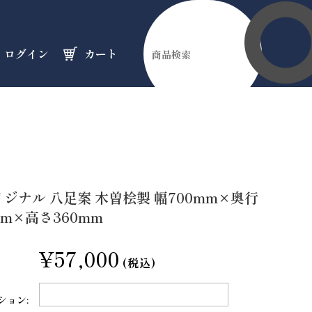
ログイン
カート
伊勢縁起物
天然石
オーダーメイド
のフロア
のフロア
のフロア
ジナル 八足案 木曽桧製 幅700mm×奥行
mm×高さ360mm
¥57,000
(税込)
ション: