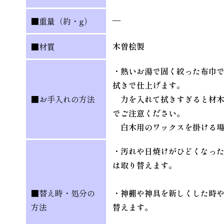
—
■重量（約・g）
木曽桧製
■材質
・熱いお湯で固く絞った布巾
拭きで仕上げます。
■お手入れの方法
力を入れて拭きすぎると材木
でご注意ください。
白木用のワックスを掛ける場
・汚れや日焼けがひどくなっ
は取り替えます。
■替え時・処分の
・神棚や神具を新しくした時
方法
替えます。