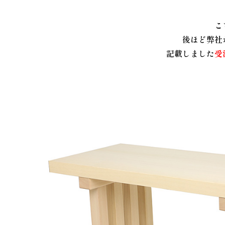
こ
後ほど弊社
記載しました
受