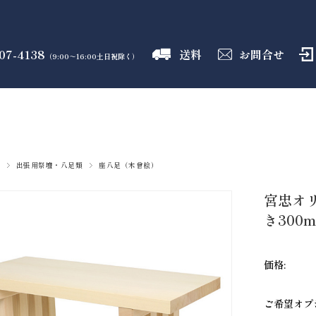
07-4138
送料
お問合せ
（9:00～16:00土日祝除く）
御霊舎
神具
しめ縄
盛り塩
火打石
のフロア
のフロア
のフロア
のフロア
のフロア
出張用祭壇・八足類
座八足（木曾桧）
宮忠オリ
き300
価格:
ご希望オプ