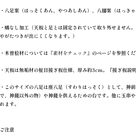
・八足案（はっそくあん、やつあしあん）、八脚案（はっきゃ
・蟻なし加工（天板と足とは固定されていて取り外せません。
やがたつきが出にくくなります。）
・木曽桧材については
『素材をチェック』
のページを参照くだ
・天板は無垢材の柾目接ぎ板仕様、厚み約3cm。『接ぎ板説
・このサイズの八足は座八足（すわりはっそく）として、神前
で、神餞以外の物）や神餞を供えるための台です。他に玉串や
れます。
ご注意