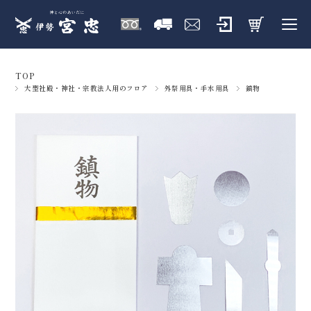
TOP
大型社殿・神社・宗教法人用のフロア
外祭用具・手水用具
鎮物