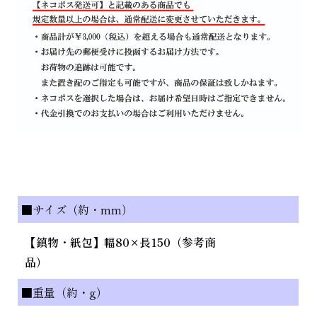
■サイズ（約・mm）
【鎮物・紙包】幅80×長150（参考商
品）
■重量（約・g）