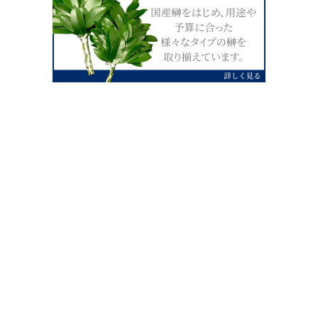
0120-07-4138
【受付】AM9:00～PM4:00（土日祝除
く）
外宮せんぐう館前宮忠本店三重県伊勢市
岡本1丁目2-38
TEL 0596-28-0412（代表）
FAX 0596-28-9690
お店にお越しの際は、住所でカーナビ設定をお願い致します。（電話
番号ですと、本社工場に設定されます。）
FAX申し込み24時間受付中
FAX注文書 ダウンロードはこち
0596-28-9690
ら