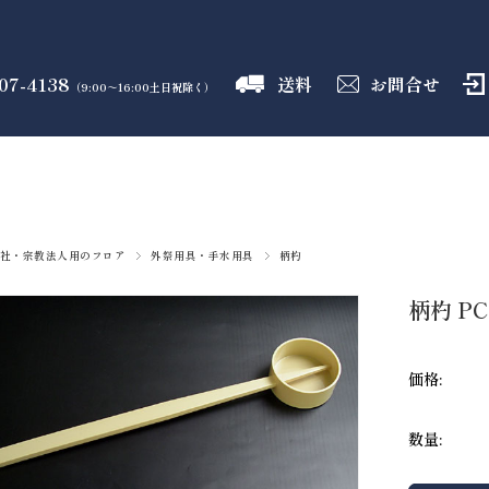
07-4138
送料
お問合せ
（9:00～16:00土日祝除く）
御霊舎
神具
しめ縄
盛り塩
火打石
のフロア
のフロア
のフロア
のフロア
のフロア
社・宗教法人用のフロア
外祭用具・手水用具
柄杓
柄杓 PC
価格:
数量: