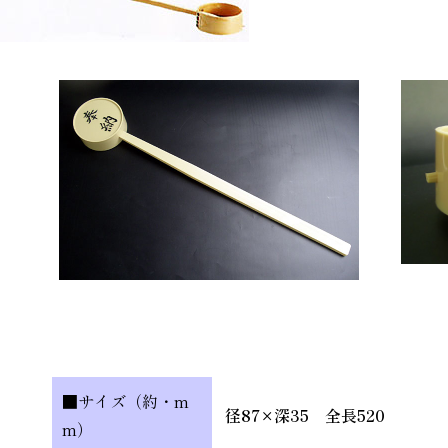
■サイズ（約・m
径87×深35 全長520
m）