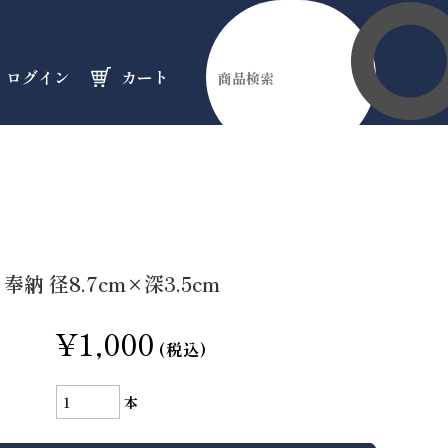
ログイン
カート
伊勢縁起物
天然石
オーダーメイド
のフロア
のフロア
のフロア
 奉納 径8.7cm×深3.5cm
¥1,000
(税込)
本