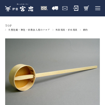
TOP
大型社殿・神社・宗教法人用のフロア
外祭用具・手水用具
柄杓