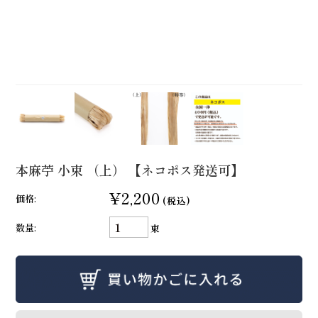
本麻苧 小束 （上） 【ネコポス発送可】
¥2,200
価格:
(税込)
数量:
束