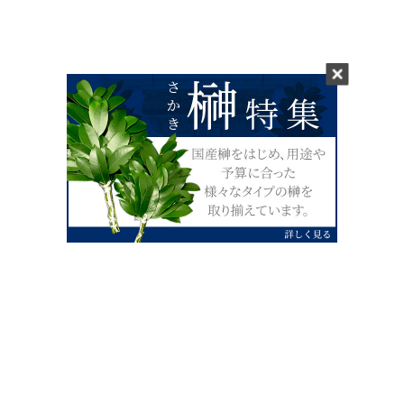
0120-07-4138
【受付】AM9:00～PM4:00（土日祝除
く）
外宮せんぐう館前宮忠本店三重県伊勢市
岡本1丁目2-38
TEL 0596-28-0412（代表）
FAX 0596-28-9690