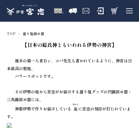
TOP
盛り塩固め器
【日本の総氏神ともいわれる伊勢の神宮】
風水の第一人者Ｄｒ．コパ先生も書かれているように、神宮は日
本最高の聖地、
パワースポットです。
その伊勢の地から宮忠がお届けする盛り塩グッズの円錐固め器・
三角錐固め器には、
あかし
神都伊勢で作りお届けしている
証
に宮忠の刻印が打たれていま
す。