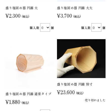
盛り塩固め器 円錐 大
盛り塩固め器 円錐 大大
¥2,300
¥3,700
(税込)
(税込)
購入数
個
購入数
個
盛り塩固め器 円錐 別寸
¥23,600
(税込)
盛り塩固め器 円錐 通常タイプ
売り切れました
¥1,880
(税込)