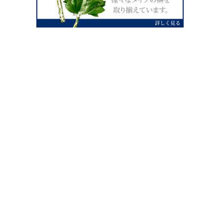
0120-07-4138
【受付】AM9:00～PM4:00（土日祝除
く）
外宮せんぐう館前宮忠本店三重県伊勢市
岡本1丁目2-38
TEL 0596-28-0412（代表）
FAX 0596-28-9690
お店にお越しの際は、住所でカーナビ設定をお願い致します。（電話
番号ですと、本社工場に設定されます。）
FAX申し込み24時間受付中
FAX注文書 ダウンロードはこち
0596-28-9690
ら