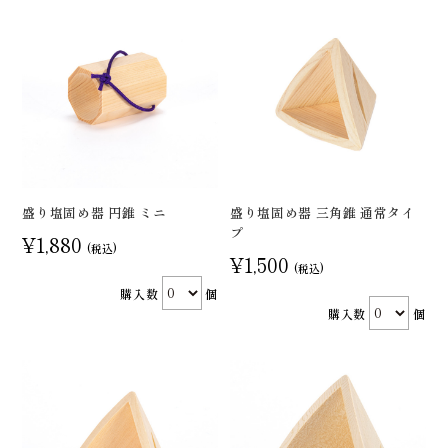
盛り塩固め器 円錐 ミニ
盛り塩固め器 三角錐 通常タイ
プ
¥1,880
(税込)
¥1,500
(税込)
購入数
個
購入数
個