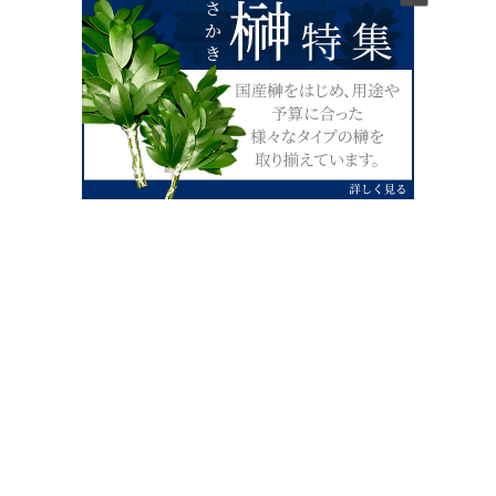
0120-07-4138
【受付】AM9:00～PM4:00（土日祝除
く）
外宮せんぐう館前宮忠本店三重県伊勢市
岡本1丁目2-38
TEL 0596-28-0412（代表）
FAX 0596-28-9690
お店にお越しの際は、住所でカーナビ設定をお願い致します。（電話
番号ですと、本社工場に設定されます。）