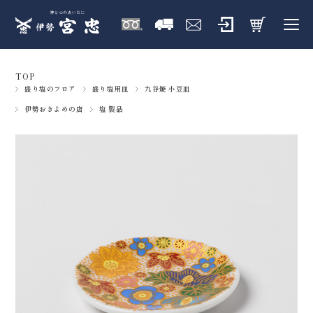
TOP
盛り塩のフロア
盛り塩用皿
九谷焼 小豆皿
伊勢おきよめの店
塩 製品