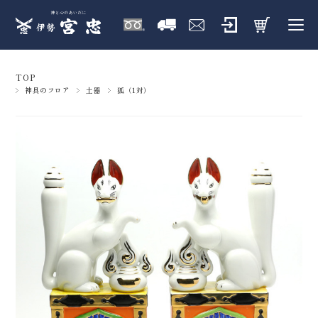
TOP
神具のフロア
土器
狐（1対）