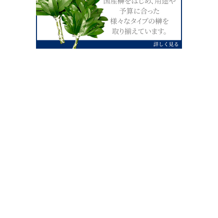
0120-07-4138
【受付】AM9:00～PM4:00（土日祝除
く）
外宮せんぐう館前宮忠本店三重県伊勢市
岡本1丁目2-38
TEL 0596-28-0412（代表）
FAX 0596-28-9690
お店にお越しの際は、住所でカーナビ設定をお願い致します。（電話
番号ですと、本社工場に設定されます。）
FAX申し込み24時間受付中
FAX注文書 ダウンロードはこち
0596-28-9690
ら