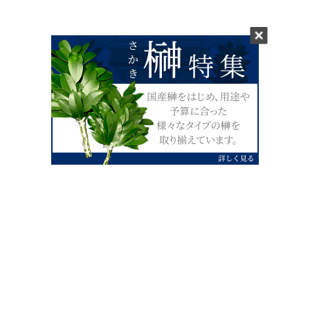
0120-07-4138
【受付】AM9:00～PM4:00（土日祝除
く）
外宮せんぐう館前宮忠本店三重県伊勢市
岡本1丁目2-38
TEL 0596-28-0412（代表）
FAX 0596-28-9690