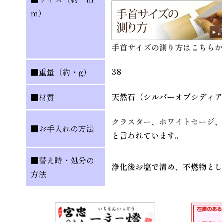
m）
手首サイズの測り方はこちら
38
■重量（約・g）
天然石（シルバーオブシディ
■材質
クラスター
、
ホワイトセージ
■お手入れの方法
と言われています。
■替え時・処分の
浄化後お塩で清め、不燃物と
方法