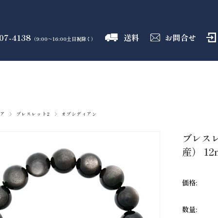
07-4138
送料
お問合せ
（9:00～16:00土日祝除く）
御霊舎
神具
しめ縄
盛り塩
火打石
のフロア
のフロア
のフロア
のフロア
のフロア
ア
ブレスレット2
オブシディアン
ブレス
産） 12
価格:
数量: