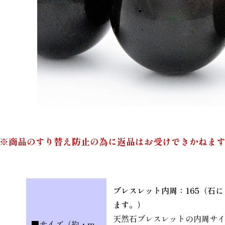
※商品のすり替え防止の為に返品はお受けできかねま
ブレスレット内周：165（石
ます。）
天然石ブレスレットの内周サ
■サイズ（約・m