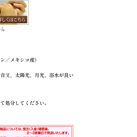
から
アン／メキシコ産）
、
音叉
、太陽光、月光、浴水が良い
して処分してください。