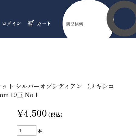
ログイン
カート
伊勢縁起物
天然石
オーダーメイド
のフロア
のフロア
のフロア
レット シルバーオブシディアン （メキシコ
mm 19玉 No.1
¥4,500
(税込)
本