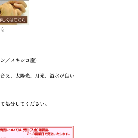
から
アン／メキシコ産）
、
音叉
、太陽光、月光、浴水が良い
して処分してください。