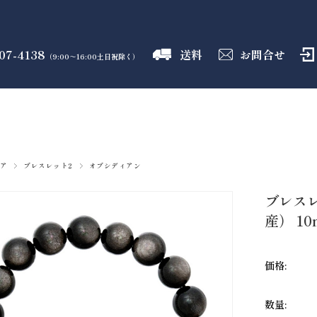
07-4138
送料
お問合せ
（9:00～16:00土日祝除く）
御霊舎
神具
しめ縄
盛り塩
火打石
のフロア
のフロア
のフロア
のフロア
のフロア
ア
ブレスレット2
オブシディアン
ブレス
産） 10
価格:
数量: