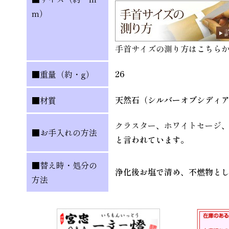
m）
手首サイズの測り方はこちら
26
■重量（約・g）
天然石（シルバーオブシディ
■材質
クラスター
、
ホワイトセージ
■お手入れの方法
と言われています。
■替え時・処分の
浄化後お塩で清め、不燃物と
方法