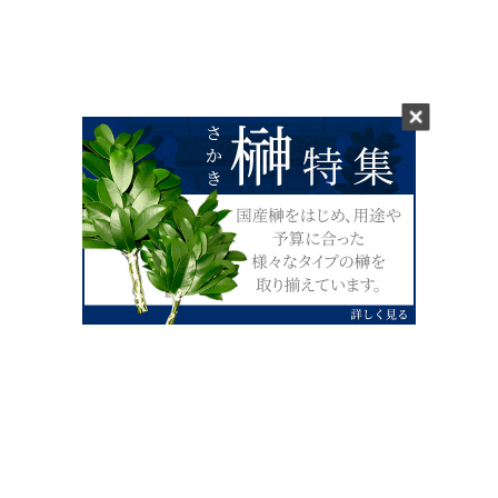
0120-07-4138
【受付】AM9:00～PM4:00（土日祝除
く）
外宮せんぐう館前宮忠本店三重県伊勢市
岡本1丁目2-38