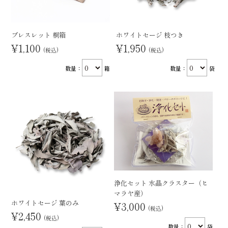
ブレスレット 桐箱
ホワイトセージ 枝つき
¥1,100
¥1,950
(税込)
(税込)
数量：
箱
数量：
袋
浄化セット 水晶クラスター（ヒ
マラヤ産）
ホワイトセージ 葉のみ
¥3,000
(税込)
¥2,450
(税込)
数量：
袋