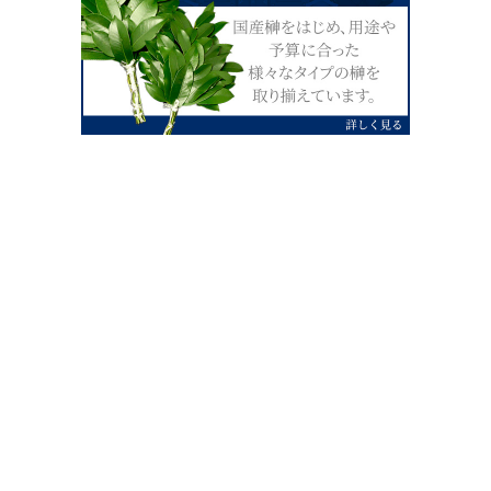
0120-07-4138
【受付】AM9:00～PM4:00（土日祝除
く）
外宮せんぐう館前宮忠本店三重県伊勢市
岡本1丁目2-38
TEL 0596-28-0412（代表）
FAX 0596-28-9690
お店にお越しの際は、住所でカーナビ設定をお願い致します。（電話
番号ですと、本社工場に設定されます。）
FAX申し込み24時間受付中
FAX注文書 ダウンロードはこち
0596-28-9690
ら