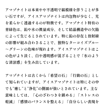
アマゾナイトは本来やや不透明で縞模様を伴うことが多
い石ですが、アイスアマゾナイトは内包物が少なく、光
を柔らかく透過するのが特徴です。アマゾナイト特有の
青緑色は、鉛や水の微量成分、そして結晶構造中の欠陥
によって生じるとされています。特に鉛の存在と放射線
の影響が組み合わさることで、独特なターコイズブルー
～グリーンの色味が現れます。アイスアマゾナイトはこ
の色がより淡く、白や透明感が混ざることで「氷のよう
な清涼感」を生み出しています。
アマゾナイトは古くから「希望の石」「行動の石」とし
て知られていますが、アイスアマゾナイトは特にその中
でも”癒し”と“浄化”の側面が強いとされています。主な
意味としては、「心のざわつきを鎮める」「ストレスの
軽減」「感情のバランスを整える」「自分らしい表現を