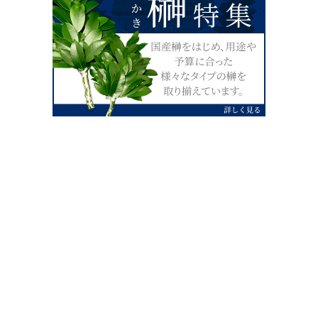
0120-07-4138
【受付】AM9:00～PM4:00（土日祝除
く）
外宮せんぐう館前宮忠本店三重県伊勢市
岡本1丁目2-38
TEL 0596-28-0412（代表）
FAX 0596-28-9690
お店にお越しの際は、住所でカーナビ設定をお願い致します。（電話
番号ですと、本社工場に設定されます。）
FAX申し込み24時間受付中
FAX注文書 ダウンロードはこち