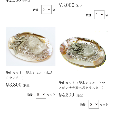
(税込)
¥3,000
(税込)
数量：
袋
数量：
袋
浄化セット（淡水シェル・水晶
クラスター）
浄化セット（淡水シェル・トマ
¥3,800
(税込)
スゴンサガ産水晶クラスター）
¥4,800
数量：
セット
(税込)
数量：
セット