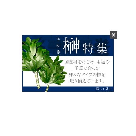
0120-07-4138
【受付】AM9:00～PM4:00（土日祝除
く）
外宮せんぐう館前宮忠本店三重県伊勢市
岡本1丁目2-38