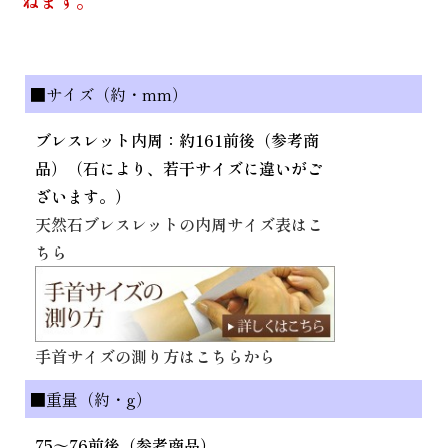
ねます。
■サイズ（約・mm）
ブレスレット内周：約161前後（参考商
品）（石により、若干サイズに違いがご
ざいます。）
天然石ブレスレットの内周サイズ表はこ
ちら
手首サイズの測り方はこちらから
■重量（約・g）
75～76前後（参考商品）