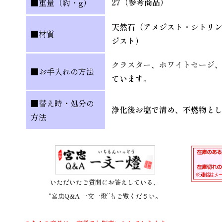
27（参考商品）
■重量（約・g）
天然石（アメジスト・シトリ
■材質
ジスト）
クラスター
、
ホワイトセージ
■お手入れの方法
ています。
■替え時・処分の
浄化後お塩で清め、不燃物と
方法
いただいたご質問にお答えしている、
“宮忠Q&A 一文一燈”もご覧ください。