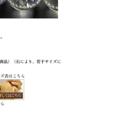
す。
考商品）（石により、若干サイズに
イズ表はこちら
から