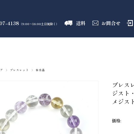
07-4138
送料
お問合せ
（9:00～16:00土日祝除く）
御霊舎
神具
しめ縄
盛り塩
火打石
のフロア
のフロア
のフロア
のフロア
のフロア
ア
ブレスレット
本水晶
ブレス
ジスト
メジスト
価格: