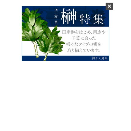
0120-07-4138
【受付】AM9:00～PM4:00（土日祝除
く）
外宮せんぐう館前宮忠本店三重県伊勢市
岡本1丁目2-38
TEL 0596-28-0412（代表）
FAX 0596-28-9690
お店にお越しの際は、住所でカーナビ設定をお願い致します。（電話
番号ですと、本社工場に設定されます。）