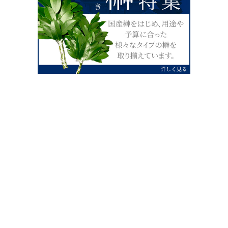
0120-07-4138
【受付】AM9:00～PM4:00（土日祝除
く）
外宮せんぐう館前宮忠本店三重県伊勢市
岡本1丁目2-38
TEL 0596-28-0412（代表）
FAX 0596-28-9690
お店にお越しの際は、住所でカーナビ設定をお願い致します。（電話
番号ですと、本社工場に設定されます。）
FAX申し込み24時間受付中
FAX注文書 ダウンロードはこち
0596-28-9690
ら