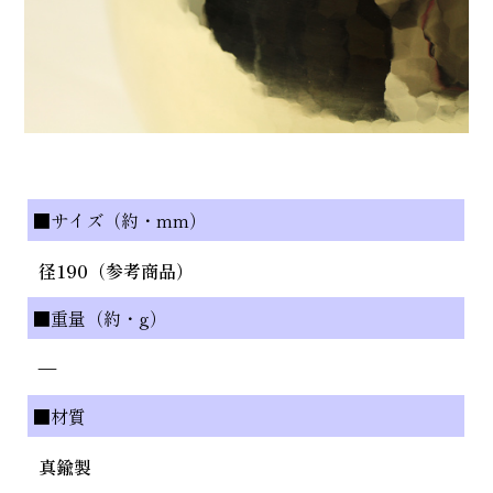
■サイズ（約・mm）
径190（参考商品）
■重量（約・g）
—
■材質
真鍮製