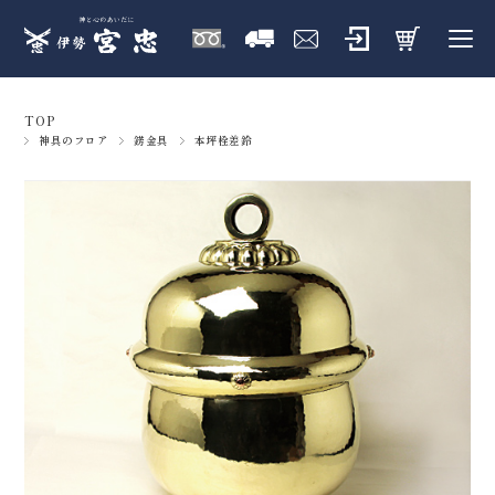
TOP
神具のフロア
錺金具
本坪栓差鈴