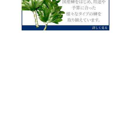
0120-07-4138
【受付】AM9:00～PM4:00（土日祝除
く）
外宮せんぐう館前宮忠本店三重県伊勢市
岡本1丁目2-38
TEL 0596-28-0412（代表）
FAX 0596-28-9690
お店にお越しの際は、住所でカーナビ設定をお願い致します。（電話
番号ですと、本社工場に設定されます。）
FAX申し込み24時間受付中
FAX注文書 ダウンロードはこち
0596-28-9690
ら