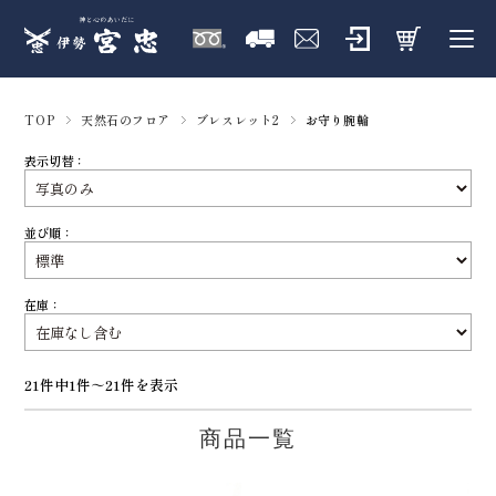
TOP
天然石のフロア
ブレスレット2
お守り腕輪
表示切替：
並び順：
在庫：
21件中1件～21件を表示
商品一覧