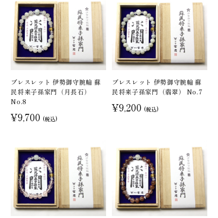
ブレスレット 伊勢御守腕輪 蘇
ブレスレット 伊勢御守腕輪 蘇
民将来子孫家門（月長石）
民将来子孫家門（翡翠） No.7
No.8
¥9,200
(税込)
¥9,700
(税込)