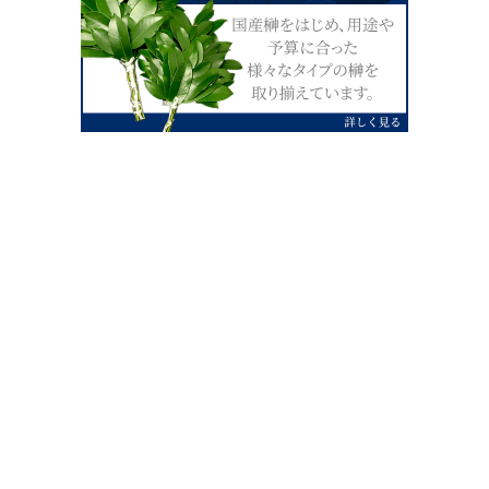
0120-07-4138
【受付】AM9:00～PM4:00（土日祝除
く）
外宮せんぐう館前宮忠本店三重県伊勢市
岡本1丁目2-38
TEL 0596-28-0412（代表）
FAX 0596-28-9690
お店にお越しの際は、住所でカーナビ設定をお願い致します。（電話
番号ですと、本社工場に設定されます。）
FAX申し込み24時間受付中
FAX注文書 ダウンロードはこち
0596-28-9690
ら