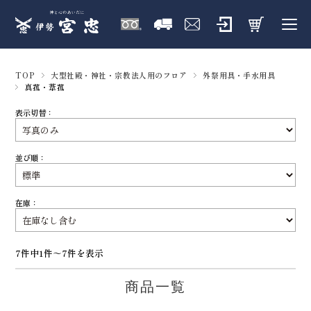
TOP
大型社殿・神社・宗教法人用のフロア
外祭用具・手水用具
真菰・葦菰
表示切替：
並び順：
在庫：
7件中1件～7件を表示
商品一覧