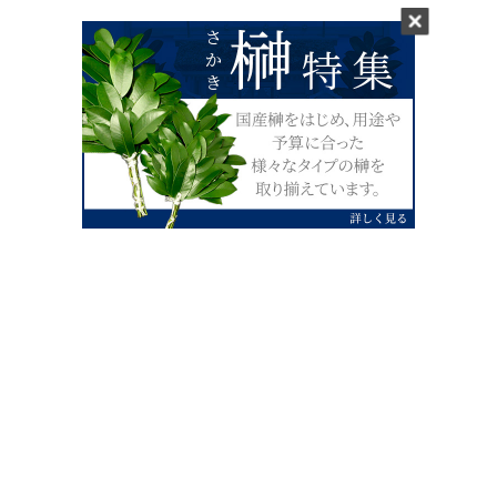
0120-07-4138
【受付】AM9:00～PM4:00（土日祝除
く）
外宮せんぐう館前宮忠本店三重県伊勢市
岡本1丁目2-38
TEL 0596-28-0412（代表）
FAX 0596-28-9690
お店にお越しの際は、住所でカーナビ設定をお願い致します。（電話
番号ですと、本社工場に設定されます。）