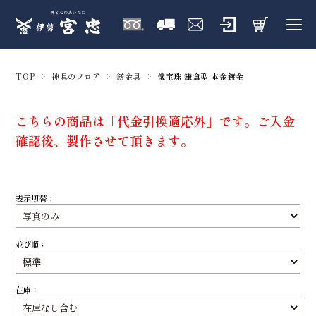
TOP
神具のフロア
錺金具
儀宝珠 鎌倉型 本金鍍金
こちらの商品は「代金引換適応外」です。ご入金
確認後、製作させて頂きます。
表示切替：
並び順：
在庫：