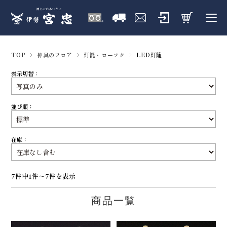
TOP
神具のフロア
灯籠・ローソク
LED灯籠
表示切替：
並び順：
在庫：
7件中1件～7件を表示
商品一覧