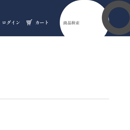
ログイン
カート
伊勢縁起物
天然石
オーダーメイド
のフロア
のフロア
のフロア