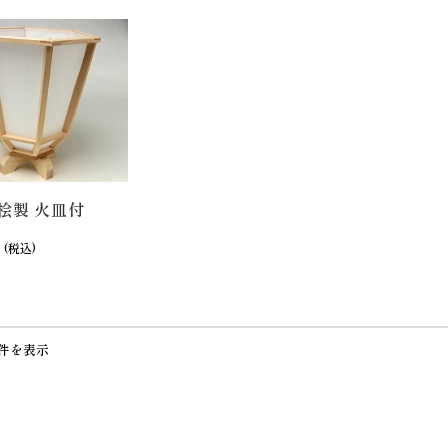
桧製 火皿付
(税込)
1件を表示