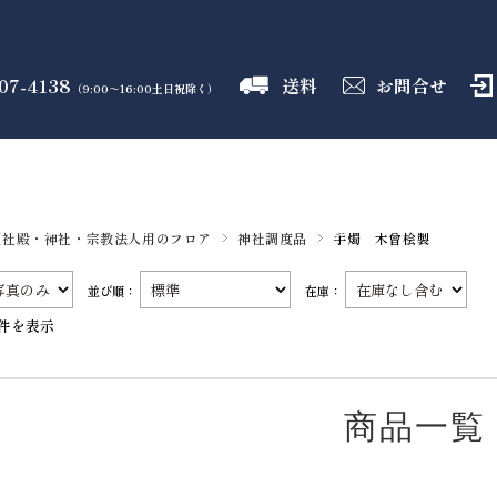
07-4138
送料
お問合せ
（9:00～16:00土日祝除く）
御霊舎
神具
しめ縄
盛り塩
火打石
のフロア
のフロア
のフロア
のフロア
のフロア
型社殿・神社・宗教法人用のフロア
神社調度品
手燭 木曾桧製
並び順：
在庫：
1件を表示
商品一覧