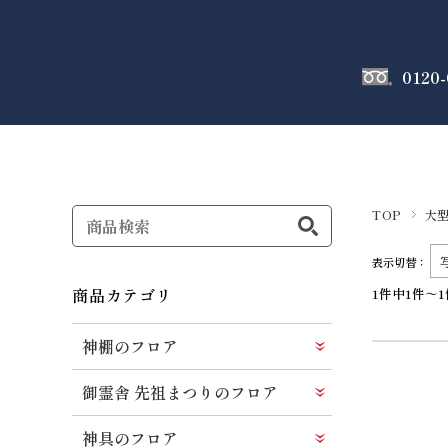
0120-
神棚
のフロア
TOP
大
表示切替：
商品カテゴリ
1件中1件～
神棚のフロア
御霊舎 先祖まつりのフロア
神具のフロア