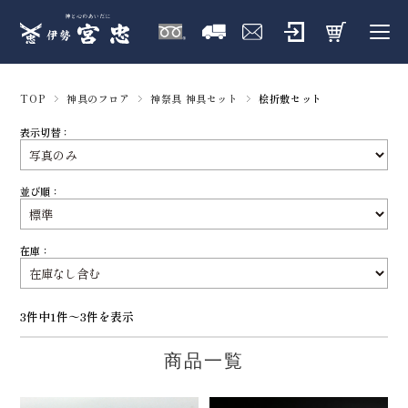
TOP
神具のフロア
神祭具 神具セット
桧折敷セット
表示切替：
並び順：
在庫：
3件中1件～3件を表示
商品一覧