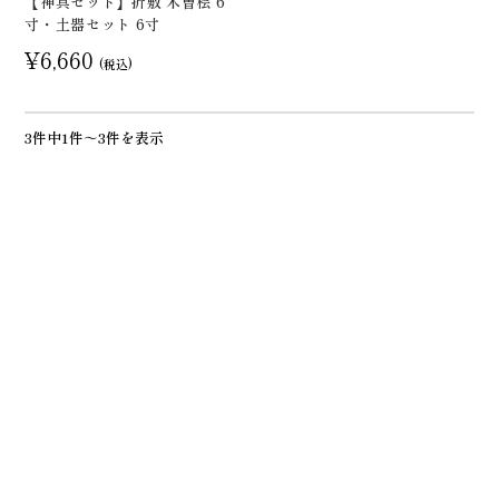
【神具セット】折敷 木曽桧 6
寸・土器セット 6寸
¥6,660
(税込)
3件中1件～3件を表示