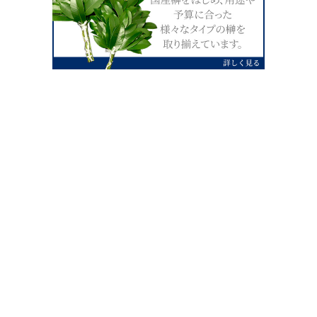
0120-07-4138
【受付】AM9:00～PM4:00（土日祝除
く）
外宮せんぐう館前宮忠本店三重県伊勢市
岡本1丁目2-38
TEL 0596-28-0412（代表）
FAX 0596-28-9690
お店にお越しの際は、住所でカーナビ設定をお願い致します。（電話
番号ですと、本社工場に設定されます。）
FAX申し込み24時間受付中
FAX注文書 ダウンロードはこち
0596-28-9690
ら