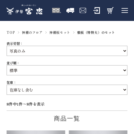
TOP
神棚のフロア
神棚板セット
敷板（特特大）のセット
表示切替：
並び順：
在庫：
8件中1件～8件を表示
商品一覧