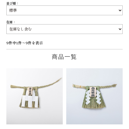
並び順：
在庫：
9件中1件～9件を表示
商品一覧