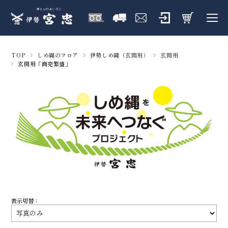
TOP
しめ縄のフロア
伊勢しめ縄（玄関用）
玄関用
玄関用「商売繁盛」
表示切替：