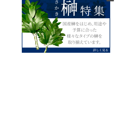
0120-07-4138
【受付】AM9:00～PM4:00（土日祝除
く）
外宮せんぐう館前宮忠本店三重県伊勢市
岡本1丁目2-38
TEL 0596-28-0412（代表）
FAX 0596-28-9690
お店にお越しの際は、住所でカーナビ設定をお願い致します。（電話
番号ですと、本社工場に設定されます。）