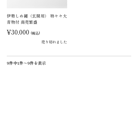
伊勢しめ縄（玄関用） 特々々大
青物付 商売繁盛
¥30,000
(税込)
売り切れました
9件中1件～9件を表示