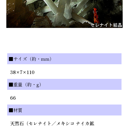
■サイズ（約・mm）
38×7×110
■重量（約・g）
66
■材質
天然石（セレナイト／メキシコ ナイカ鉱