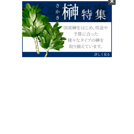
0120-07-4138
【受付】AM9:00～PM4:00（土日祝除
く）
外宮せんぐう館前宮忠本店三重県伊勢市
岡本1丁目2-38
TEL 0596-28-0412（代表）
FAX 0596-28-9690
お店にお越しの際は、住所でカーナビ設定をお願い致します。（電話
番号ですと、本社工場に設定されます。）