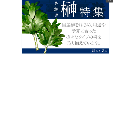
0120-07-4138
【受付】AM9:00～PM4:00（土日祝除
く）
外宮せんぐう館前宮忠本店三重県伊勢市
岡本1丁目2-38
TEL 0596-28-0412（代表）
FAX 0596-28-9690
お店にお越しの際は、住所でカーナビ設定をお願い致します。（電話
番号ですと、本社工場に設定されます。）