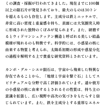
くの調査・採掘が行われてきました。現在までに100個
以上の隕石片が発見されており、最大のものは30トン
を超えるものも存在します。主成分は鉄とニッケルで、
非常に高い密度と重量感を持ち、表面には大気圏突入時
に形成された独特のくぼみが見られます。また、研磨す
るとウィドマンシュテッテン構造と呼ばれる美しい結晶
模様が現れるのも特徴です。科学的には、小惑星の核に
由来する物質と考えられ、太陽系初期の形成や惑星分化
の過程を解明する上で貴重な研究資料とされています。
カンポ・デル・シエロ隕石は、宇宙から飛来した特異な
存在であることから、「地球と宇宙を繋ぐ石」としてス
ピリチュアルな分野で高く評価されています。遥か彼方
の小惑星の核に由来するとされるその性質は、持ち主の
意識を拡張し、広い視野や高次の気づきをもたらすと信
じられています。また、鉄を主成分とする重厚なエネル