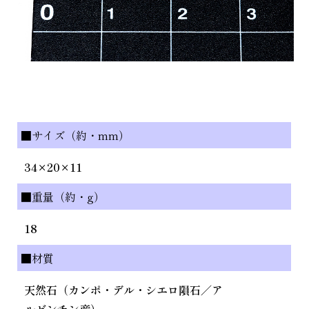
■サイズ（約・mm）
34×20×11
■重量（約・g）
18
■材質
天然石（カンポ・デル・シエロ隕石／ア
ルゼンチン産）