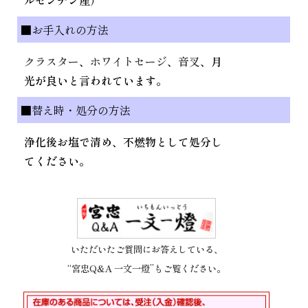
■お手入れの方法
クラスター
、
ホワイトセージ
、
音叉
、月
光が良いと言われています。
■替え時・処分の方法
浄化後お塩で清め、不燃物として処分し
てください。
いただいたご質問にお答えしている、
“宮忠Q&A 一文一燈”もご覧ください。