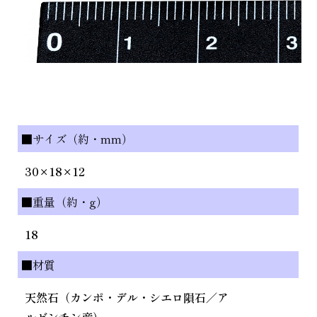
■サイズ（約・mm）
30×18×12
■重量（約・g）
18
■材質
天然石（カンポ・デル・シエロ隕石／ア
ルゼンチン産）