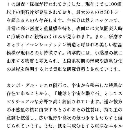
くの調査・採掘が行われてきました。現在までに100個
以上の隕石片が発見されており、最大のものは30トン
を超えるものも存在します。主成分は鉄とニッケルで、
非常に高い密度と重量感を持ち、表面には大気圏突入時
に形成された独特のくぼみが見られます。また、研磨す
るとウィドマンシュテッテン構造と呼ばれる美しい結晶
模様が現れるのも特徴です。科学的には、小惑星の核に
由来する物質と考えられ、太陽系初期の形成や惑星分化
の過程を解明する上で貴重な研究資料とされています。
カンポ・デル・シエロ隕石は、宇宙から飛来した特異な
存在であることから、「地球と宇宙を繋ぐ石」としてス
ピリチュアルな分野で高く評価されています。遥か彼方
の小惑星の核に由来するとされるその性質は、持ち主の
意識を拡張し、広い視野や高次の気づきをもたらすと信
じられています。また、鉄を主成分とする重厚なエネル