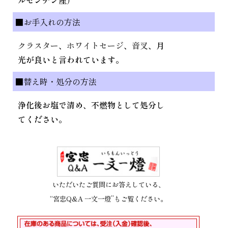
■お手入れの方法
クラスター
、
ホワイトセージ
、
音叉
、月
光が良いと言われています。
■替え時・処分の方法
浄化後お塩で清め、不燃物として処分し
てください。
いただいたご質問にお答えしている、
“宮忠Q&A 一文一燈”もご覧ください。