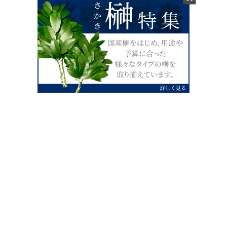
0120-07-4138
【受付】AM9:00～PM4:00（土日祝除
く）
外宮せんぐう館前宮忠本店三重県伊勢市
岡本1丁目2-38
TEL 0596-28-0412（代表）
FAX 0596-28-9690
お店にお越しの際は、住所でカーナビ設定をお願い致します。（電話
番号ですと、本社工場に設定されます。）