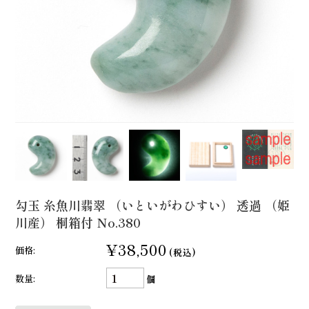
勾玉 糸魚川翡翠 （いといがわひすい） 透過 （姫
川産） 桐箱付 No.380
¥38,500
価格:
(税込)
数量:
個