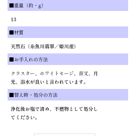
■重量（約・g）
13
■材質
天然石（糸魚川翡翠／姫川産）
■お手入れの方法
クラスター
、
ホワイトセージ
、
音叉
、月
光、浴水が良いと言われています。
■替え時・処分の方法
浄化後お塩で清め、不燃物として処分し
てください。