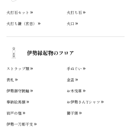
火打石セット
火打ち石
火打ち鎌（宮忠）
火口
伊勢縁起物のフロア
ストラップ類
手ぬぐい
表札
金盃
伊勢御守腕輪
お木曳車
奉納絵馬額
お伊勢さんTシャツ
岩戸の塩
獅子頭
伊勢一刀彫干支