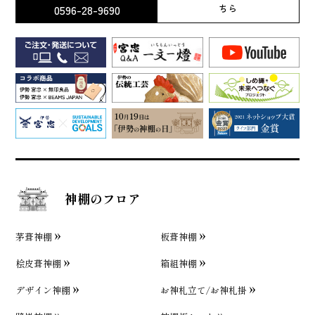
0596-28-9690
ちら
神棚のフロア
茅葺神棚
板葺神棚
桧皮葺神棚
箱組神棚
デザイン神棚
お神札立て/お神札掛