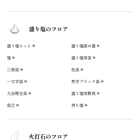
盛り塩のフロア
盛り塩セット
盛り塩固め器
塩
盛り塩用皿
三柑皿
色皿
一文字皿
梵字ブラック皿
九谷焼豆皿
盛り塩用敷板
皿立
持ち塩
火打石のフロア