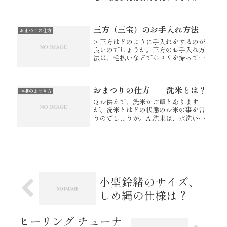
バラ売りされておられますでしょう
か？ 対での商品ですので、片方のみ
での販売はしておりません。申し訳ご
三方（三宝）のお手入れ方法
ざいません。 陶器はロットによって...
おまつりの仕方
> 三方はどのように手入れをするのが
良いのでしょうか。三方のお手入れ方
法は、毛払いなどでホコリを掃ってい
ただき乾いた布巾などでカラ拭きをし
ていただければ良いと存じます。また
「初めての神棚 ～まつり方、選びかた
おまつりの仕方 洗米とは？
～」のページにもお掃除の仕方を掲...
神棚のまつり方
Q.お供えで、洗米かご飯とあります
が、洗米とはどの状態のお米の事を言
うのでしょうか。A.洗米は、水洗いを
したお米のことで、炊く前の状態で
す。お米は洗ったあと、乾かしてから
神前にお供えして下さい。
小型鈴緒のサイズ、
しめ縄の仕様は？
ヒーリング チューナ