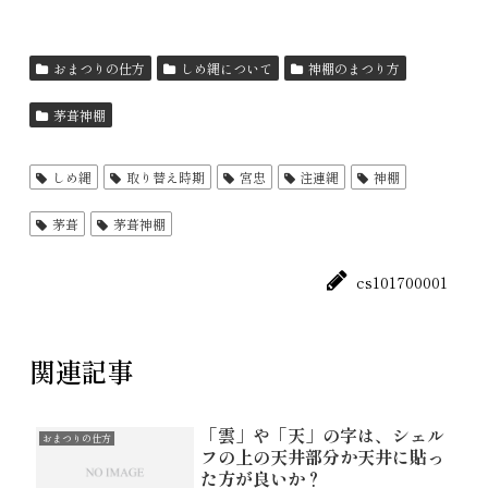
おまつりの仕方
しめ縄について
神棚のまつり方
茅葺神棚
しめ縄
取り替え時期
宮忠
注連縄
神棚
茅葺
茅葺神棚
cs101700001
関連記事
「雲」や「天」の字は、シェル
おまつりの仕方
フの上の天井部分か天井に貼っ
た方が良いか？