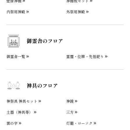
壁掛神棚
神棚板セット
内祭用神殿
外祭用神殿
御霊舎のフロア
御霊舎一覧
霊璽・位牌・先祖祀り
神具のフロア
神祭具 神具セット
神鏡
土器（神具等）
三方
雲の字
灯籠・ローソク