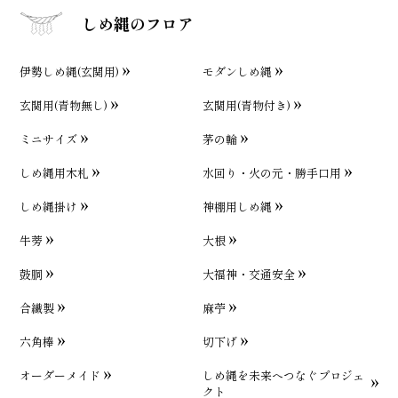
しめ縄のフロア
伊勢しめ縄(玄関用)
モダンしめ縄
玄関用(青物無し)
玄関用(青物付き)
ミニサイズ
茅の輪
しめ縄用木札
水回り・火の元・勝手口用
しめ縄掛け
神棚用しめ縄
牛蒡
大根
鼓胴
大福神・交通安全
合繊製
麻苧
六角棒
切下げ
オーダーメイド
しめ縄を未来へつなぐプロジェ
クト