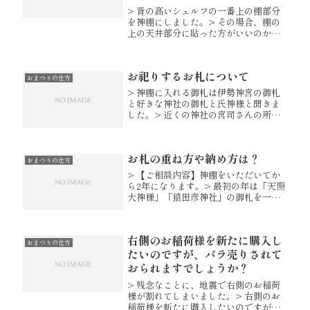
> 背の高いシェルフの一番上の棚部分
を神棚にしました。> その場合、棚の
上の天井部分に貼った方がいいのか>
天井に貼った方がいいのかどちらでし
ょうか?特に決まりはございませんが、
一般的には天井に「雲」や「天」等の
お祀りするお札について
字を貼り付けてお祀り頂いてい...
おまつりの仕方
> 神棚に入れる御札は伊勢神宮の御札
と好きな神社の御札と氏神様と聞きま
した。> 近くの神社の宮司さんの所に
聞きに行きましたがハッキリとわから
ないそうでした。> 私の住まいの近く
に三ヶ所あり、自宅からの距離が一番
お札の重ね方や納め方は？
近い神社の御札を入れれば良いの...
おまつりの仕方
> 【ご相談内容】神棚をいただいてか
ら2年になります。> 最初の年は「天照
大神様」「猿田彦神社」の御札を一社
宮に重ねて入れていま> した。今年は
氏神様のお札も一緒に重ねてと思いま
したが、氏神様のお札が長> く入りま
右側のお稲荷様を新たに購入し
せん・・名前にかからないよ...
おまつりの仕方
たいのですが、バラ売りされて
おられますでしょうか？
> 残念なことに、地震で右側のお稲荷
様が割れてしまいました。> 右側のお
稲荷様を新たに購入したいのですが、