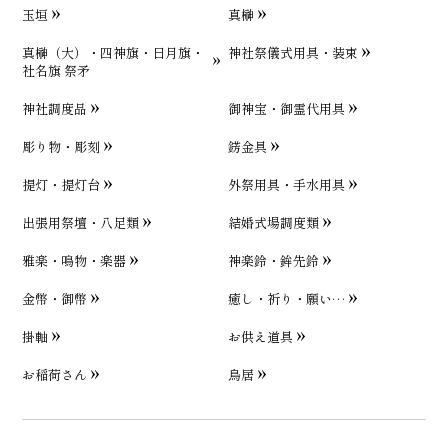
玉垣
真榊
真榊（大）・四神旗・日月旗・
神社祭儀式用具・装束
社名旗 祭矛
神社調度品
御神宝・御霊代用具
彫り物・彫刻
錺金具
提灯・提灯台
外祭用具・手水用具
出張用祭壇・八足類
結婚式場調度類
雅楽・鳴物・楽器
神楽鈴・鉾先鈴
金幣・御幣
癒し・祈り・願い…
掛軸
お供え道具
お稲荷さん
鳥居