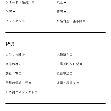
ジオード（晶洞）
丸玉
化石
原石
クリスタル
水晶台座・座布団
特集
大型しめ縄
人物語り
宮忠の歴史
工場長制作日記
動画一覧
企画参加
伊勢の伝統工芸
盛器・漆塗り
しめ縄プロジェクト