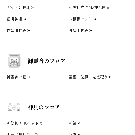
デザイン神棚
お神札立て/お神札掛
壁掛神棚
神棚板セット
内祭用神殿
外祭用神殿
御霊舎のフロア
御霊舎一覧
霊璽・位牌・先祖祀り
神具のフロア
神祭具 神具セット
神鏡
土器（神具等）
三方