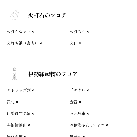
火打石のフロア
火打石セット
火打ち石
火打ち鎌（宮忠）
火口
伊勢縁起物のフロア
ストラップ類
手ぬぐい
表札
金盃
伊勢御守腕輪
お木曳車
奉納絵馬額
お伊勢さんTシャツ
岩戸の塩
獅子頭