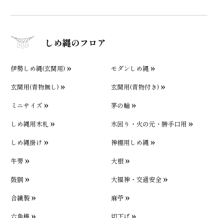
しめ縄のフロア
伊勢しめ縄(玄関用)
モダンしめ縄
玄関用(青物無し)
玄関用(青物付き)
ミニサイズ
茅の輪
しめ縄用木札
水回り・火の元・勝手口用
しめ縄掛け
神棚用しめ縄
牛蒡
大根
鼓胴
大福神・交通安全
合繊製
麻苧
六角棒
切下げ