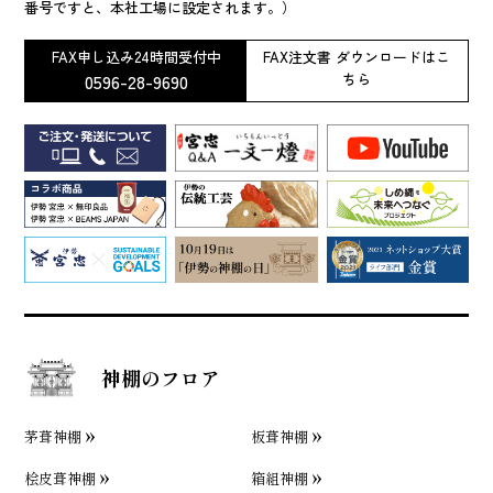
番号ですと、本社工場に設定されます。）
FAX申し込み24時間受付中
FAX注文書 ダウンロードはこ
0596-28-9690
ちら
神棚のフロア
茅葺神棚
板葺神棚
桧皮葺神棚
箱組神棚