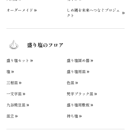
オーダーメイド
しめ縄を未来へつなぐプロジェ
クト
盛り塩のフロア
盛り塩セット
盛り塩固め器
塩
盛り塩用皿
三柑皿
色皿
一文字皿
梵字ブラック皿
九谷焼豆皿
盛り塩用敷板
皿立
持ち塩