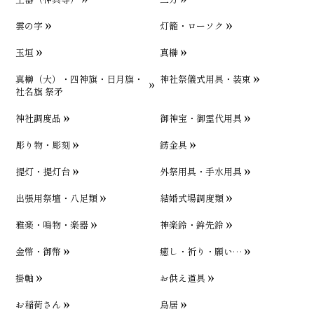
雲の字
灯籠・ローソク
玉垣
真榊
真榊（大）・四神旗・日月旗・
神社祭儀式用具・装束
社名旗 祭矛
神社調度品
御神宝・御霊代用具
彫り物・彫刻
錺金具
提灯・提灯台
外祭用具・手水用具
出張用祭壇・八足類
結婚式場調度類
雅楽・鳴物・楽器
神楽鈴・鉾先鈴
金幣・御幣
癒し・祈り・願い…
掛軸
お供え道具
お稲荷さん
鳥居