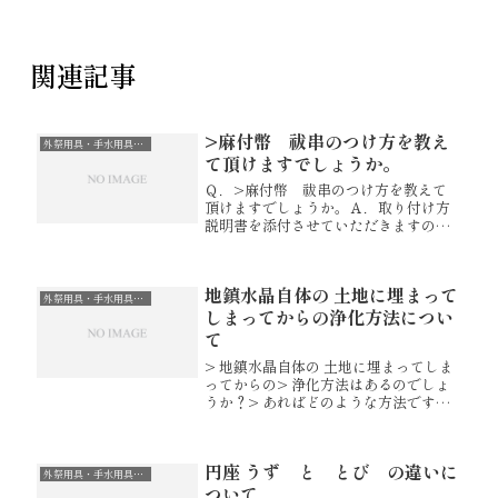
関連記事
>麻付幣 祓串のつけ方を教え
外祭用具・手水用具・真菰・円座
て頂けますでしょうか。
Ｑ．>麻付幣 祓串のつけ方を教えて
頂けますでしょうか。Ａ．取り付け方
説明書を添付させていただきますので
恐れ入りますが、ご確認くださいま
せ。※写真では、幣にビニールが被さ
っていますが ビニールは取り外して
地鎮水晶自体の 土地に埋まって
お使いいただきます。【祓串】 神
外祭用具・手水用具・真菰・円座
棚 神...
しまってからの浄化方法につい
て
> 地鎮水晶自体の 土地に埋まってしま
ってからの> 浄化方法はあるのでしょ
うか？> あればどのような方法です
か？土地に埋めた地鎮水晶を浄化する
方法等は聞いたことはございません。
折角お問合せいただきましたのに申し
円座 うず と とび の違いに
訳ございません。水晶は、浄化作...
外祭用具・手水用具・真菰・円座
ついて