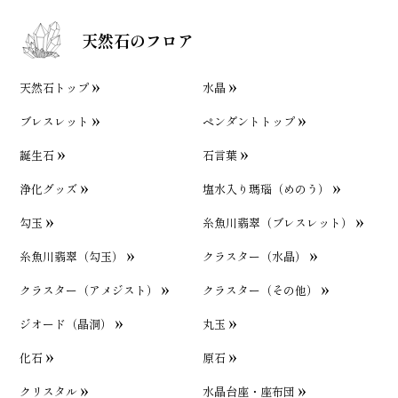
天然石のフロア
天然石トップ
水晶
ブレスレット
ペンダントトップ
誕生石
石言葉
浄化グッズ
塩水入り瑪瑙（めのう）
勾玉
糸魚川翡翠（ブレスレット）
糸魚川翡翠（勾玉）
クラスター（水晶）
クラスター（アメジスト）
クラスター（その他）
ジオード（晶洞）
丸玉
化石
原石
クリスタル
水晶台座・座布団