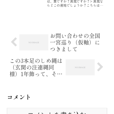
は、葦ですか？真菰ですか？> 真菰な
らどこの産地でしょうか？こちらは葦
菰でございます。また、真菰の産地に
つきましては中国産でございます。
【葦菰・真菰】以上、お返事申し上げ
ます。どうぞ、よろしくお願...
お問い合わせの全国
一宮巡り（仮軸）に
つきまして
この3本足のしめ縄は
（玄関の注連縄同
様）1年飾って、その
次の年にお焚き上げ
をしてもよい？
コメント