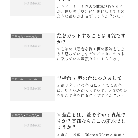
> うず と とびの2種類があります
が、使い勝手や> 経年変化などでどの
ような違いがあるでしょうか？> なん
となく国産の方が品質が良い印象があ
りますが、> 実際のところ、どれぐら
いの差があるのでしょうか？職人に確
菰をカットすることは可能です
認致しましたところ「うず」は...
外祭用具・手水用具・真菰・円座
か？
> 自宅の祖霊舎を置く棚の敷物としよ
うと思っていますが> インターネット
に乗っている葦菰９０×１８０の寸法
を> ６２×１８０にカットしてもらう
ことは可能ですか？弊社ではサイズ変
更は行っておりません。折角お問合せ
半桶台 丸型の台につきまして
いただきましたのに申し訳ござい...
外祭用具・手水用具・真菰・円座
> 商品名：半桶台 丸型> こちらの台
は、切り込みが入っていて、> 2枚の板
を組んで台を作るタイプですか？> そ
れとも、写真の状態に組んだ状態で固
定されている物でしょうか？> あと、
素材が桧かサワラか教えて下さい。
> 葦菰とは、葦ですか？真菰で
【Ｂ】素材は「さわら」とな...
外祭用具・手水用具・真菰・円座
すか？真菰ならどこの産地でし
ょうか？
> 葦菰 国産 90cm×90cm> 葦菰と