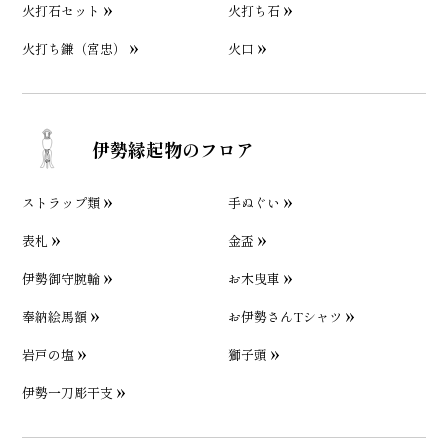
火打石セット
火打ち石
火打ち鎌（宮忠）
火口
伊勢縁起物のフロア
ストラップ類
手ぬぐい
表札
金盃
伊勢御守腕輪
お木曳車
奉納絵馬額
お伊勢さんTシャツ
岩戸の塩
獅子頭
伊勢一刀彫干支