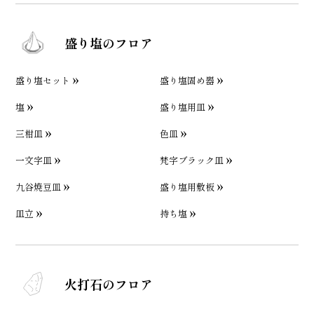
盛り塩のフロア
盛り塩セット
盛り塩固め器
塩
盛り塩用皿
三柑皿
色皿
一文字皿
梵字ブラック皿
九谷焼豆皿
盛り塩用敷板
皿立
持ち塩
火打石のフロア