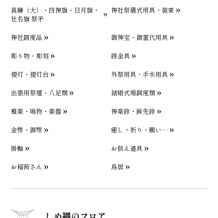
真榊（大）・四神旗・日月旗・
神社祭儀式用具・装束
社名旗 祭矛
神社調度品
御神宝・御霊代用具
彫り物・彫刻
錺金具
提灯・提灯台
外祭用具・手水用具
出張用祭壇・八足類
結婚式場調度類
雅楽・鳴物・楽器
神楽鈴・鉾先鈴
金幣・御幣
癒し・祈り・願い…
掛軸
お供え道具
お稲荷さん
鳥居
しめ縄のフロア