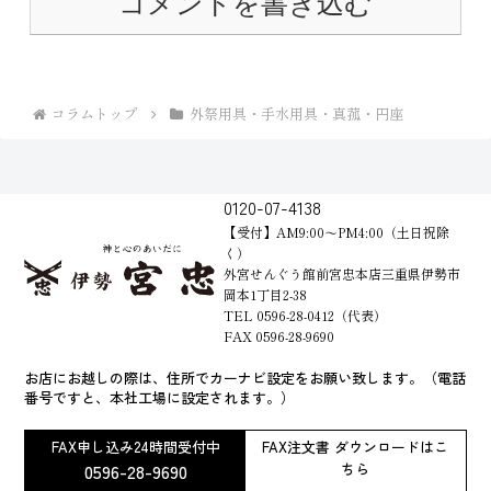
コメントを書き込む
コラムトップ
外祭用具・手水用具・真菰・円座
0120-07-4138
【受付】AM9:00～PM4:00（土日祝除
く）
外宮せんぐう館前宮忠本店三重県伊勢市
岡本1丁目2-38
TEL 0596-28-0412（代表）
FAX 0596-28-9690
お店にお越しの際は、住所でカーナビ設定をお願い致します。（電話
番号ですと、本社工場に設定されます。）
FAX申し込み24時間受付中
FAX注文書 ダウンロードはこ
0596-28-9690
ちら