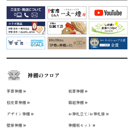
神棚のフロア
茅葺神棚
板葺神棚
桧皮葺神棚
箱組神棚
デザイン神棚
お神札立て/お神札掛
壁掛神棚
神棚板セット