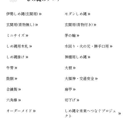
伊勢しめ縄(玄関用)
モダンしめ縄
玄関用(青物無し)
玄関用(青物付き)
ミニサイズ
茅の輪
しめ縄用木札
水回り・火の元・勝手口用
しめ縄掛け
神棚用しめ縄
牛蒡
大根
鼓胴
大福神・交通安全
合繊製
麻苧
六角棒
切下げ
オーダーメイド
しめ縄を未来へつなぐプロジェ
クト