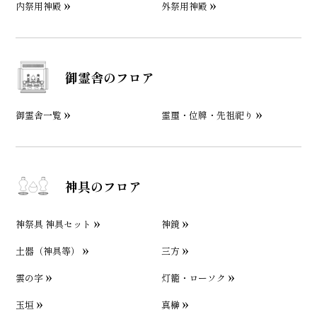
内祭用神殿
外祭用神殿
御霊舎のフロア
御霊舎一覧
霊璽・位牌・先祖祀り
神具のフロア
神祭具 神具セット
神鏡
土器（神具等）
三方
雲の字
灯籠・ローソク
玉垣
真榊