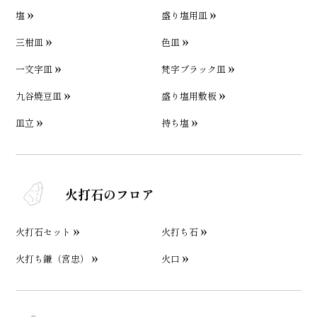
塩
盛り塩用皿
三柑皿
色皿
一文字皿
梵字ブラック皿
九谷焼豆皿
盛り塩用敷板
皿立
持ち塩
火打石のフロア
火打石セット
火打ち石
火打ち鎌（宮忠）
火口