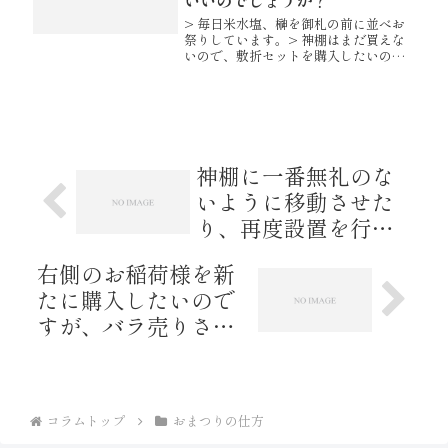
> 毎日米水塩、榊を御札の前に並べお
祭りしています。> 神棚はまだ買えな
いので、敷折セットを購入したいので
すが、> お酒の容器もセットになって
いますがお酒も毎日祭ったほうがいい
のでしょうか？ お神酒も毎日お供え
されると尚良いですが、例えば1...
神棚に一番無礼のな
いように移動させた
り、再度設置を行い
たいと考えておりま
右側のお稲荷様を新
す。
たに購入したいので
すが、バラ売りされ
ておられますでしょ
うか？
コラムトップ
おまつりの仕方