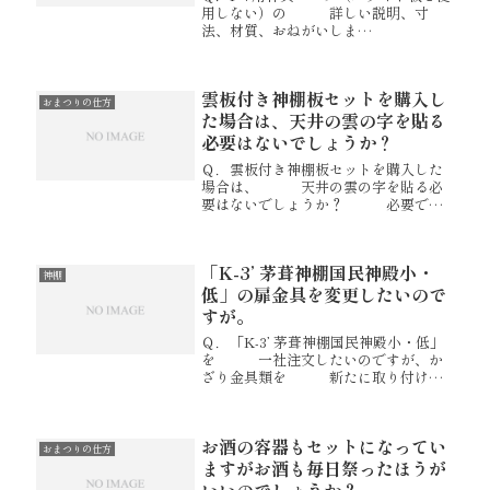
用しない）の 詳しい説明、寸
法、材質、おねがいしま
す！！！ Ａ．F-7のサイズ
は、 幅55.1cm×奥行27.6cm×高
42cmでございます。 材質につき
雲板付き神棚板セットを購入し
まして、扉・高欄・外枠の正面等は...
おまつりの仕方
た場合は、天井の雲の字を貼る
必要はないでしょうか？
Ｑ．雲板付き神棚板セットを購入した
場合は、 天井の雲の字を貼る必
要はないでしょうか？ 必要でし
ょうか？ Ａ．雲の字を貼ってい
ただいたら、より丁寧だと存じま
す。 弊社では雲板セットをお求
「K-3’ 茅葺神棚国民神殿小・
めいただきましたお客様にも お
神棚
勧めさ...
低」の扉金具を変更したいので
すが。
Ｑ．「K-3’ 茅葺神棚国民神殿小・低」
を 一社注文したいのですが、か
ざり金具類を 新たに取り付けて
豪華な感じにしたいと考えてま
す。 特に神殿扉金具は変えたい
のです。 Ａ．はい、変更も可能
お酒の容器もセットになってい
でございます。 扉のみ手打ち八
おまつりの仕方
双...
ますがお酒も毎日祭ったほうが
いいのでしょうか？