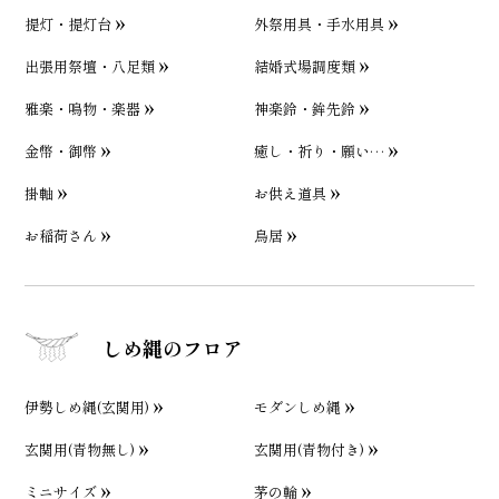
提灯・提灯台
外祭用具・手水用具
出張用祭壇・八足類
結婚式場調度類
雅楽・鳴物・楽器
神楽鈴・鉾先鈴
金幣・御幣
癒し・祈り・願い…
掛軸
お供え道具
お稲荷さん
鳥居
しめ縄のフロア
伊勢しめ縄(玄関用)
モダンしめ縄
玄関用(青物無し)
玄関用(青物付き)
ミニサイズ
茅の輪