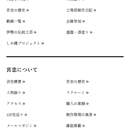
宮忠の歴史
工場長制作日記
動画一覧
企画参加
伊勢の伝統工芸
盛器・漆塗り
しめ縄プロジェクト
宮忠について
会社概要
宮忠の歴史
人物語り
リクルート
アクセス
職人の素顔
125社巡り
制作現場の風景
メールマガジン
雑誌掲載