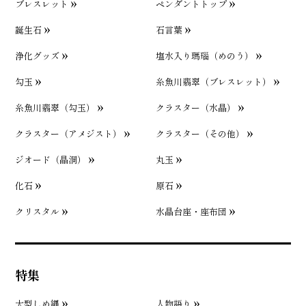
ブレスレット
ペンダントトップ
誕生石
石言葉
浄化グッズ
塩水入り瑪瑙（めのう）
勾玉
糸魚川翡翠（ブレスレット）
糸魚川翡翠（勾玉）
クラスター（水晶）
クラスター（アメジスト）
クラスター（その他）
ジオード（晶洞）
丸玉
化石
原石
クリスタル
水晶台座・座布団
特集
大型しめ縄
人物語り