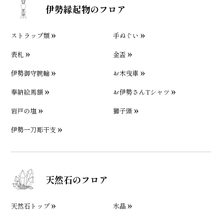
伊勢縁起物のフロア
ストラップ類
手ぬぐい
表札
金盃
伊勢御守腕輪
お木曳車
奉納絵馬額
お伊勢さんTシャツ
岩戸の塩
獅子頭
伊勢一刀彫干支
天然石のフロア
天然石トップ
水晶