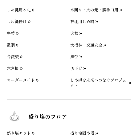
しめ縄用木札
水回り・火の元・勝手口用
しめ縄掛け
神棚用しめ縄
牛蒡
大根
鼓胴
大福神・交通安全
合繊製
麻苧
六角棒
切下げ
オーダーメイド
しめ縄を未来へつなぐプロジェ
クト
盛り塩のフロア
盛り塩セット
盛り塩固め器