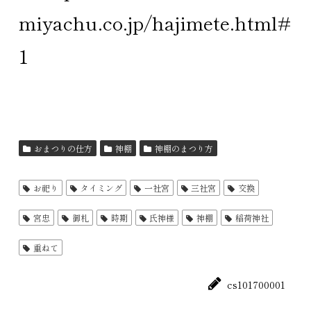
miyachu.co.jp/hajimete.html#
1
おまつりの仕方
神棚
神棚のまつり方
お祀り
タイミング
一社宮
三社宮
交換
宮忠
御札
時期
氏神様
神棚
稲荷神社
重ねて
cs101700001