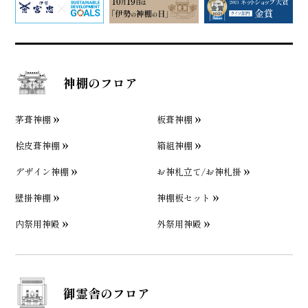
神棚のフロア
茅葺神棚
板葺神棚
桧皮葺神棚
箱組神棚
デザイン神棚
お神札立て/お神札掛
壁掛神棚
神棚板セット
内祭用神殿
外祭用神殿
御霊舎のフロア