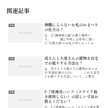
関連記事
神棚に入らないお札のおまつり
神棚
の仕方は？
Ｑ．①“御神楽大麻”の飾り場所で
す。 既に中央には年末に頂い
た“天照大神”のお札が中に入ってお
り、 御神楽大麻を中に入れるこ
とが出来ません（サイズの問
題）。 取り合えず向かって左側
戎さんと大黒さんの置物を自宅
に立てかけました。 右側には、
神棚
氏神様のお札を...
でお祀りする方法は？
Ｑ．戎さんと大黒さんの置物がありま
す(先祖伝来のもの)。 これを自宅
でお祀りする方法について、ご教示下
さい。 例えば、神棚はどれを選
べばよろしいでしょうか? 日々の
作法はどのようにすれば良いでしょう
F-7用神具ハーフ（スライド板
か? Ａ．二福神用神棚のも...
神棚
を使用しない）の詳しい寸法お
教えください？
Ｑ．F-7用神具ハーフ（スライド板を使