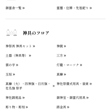
御霊舎一覧
霊璽・位牌・先祖祀り
神具のフロア
神祭具 神具セット
神鏡
土器（神具等）
三方
雲の字
灯籠・ローソク
玉垣
真榊
真榊（大）・四神旗・日月旗・
神社祭儀式用具・装束
社名旗 祭矛
神社調度品
御神宝・御霊代用具
彫り物・彫刻
錺金具