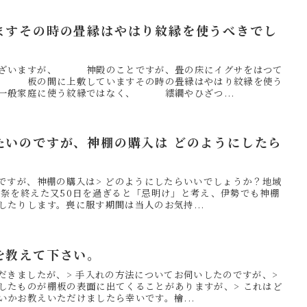
ますその時の畳縁はやはり紋縁を使うべきでし
ございますが、 神殿のことですが、畳の床にイグサをはつて
が 板の間に上敷していますその時の畳縁はやはり紋縁を使う
般家庭に使う紋縁ではなく、 繧繝やひざつ...
たいのですが、神棚の購入は どのようにしたら
のですが、神棚の購入は> どのようにしたらいいでしょうか？地域
日祭を終えた又50日を過ぎると「忌明け」と考え、伊勢でも神棚
したりします。喪に服す期間は当人のお気持...
を教えて下さい。
ただきましたが、> 手入れの方法についてお伺いしたのですが、>
したものが棚板の表面に出てくることがありますが、> これはど
かお教えいただけましたら幸いです。檜...