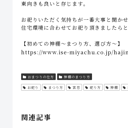
東向きも良いと存じます。
お祀りいただく気持ちが一番大事と聞か
住宅環境に合わせてお祀り頂きましたら
【初めての神棚～まつり方、選び方～】
https://www.ise-miyachu.co.jp/haj
おまつりの仕方
神棚のまつり方
お祀り
まつり方
宮忠
祀り方
神棚
関連記事