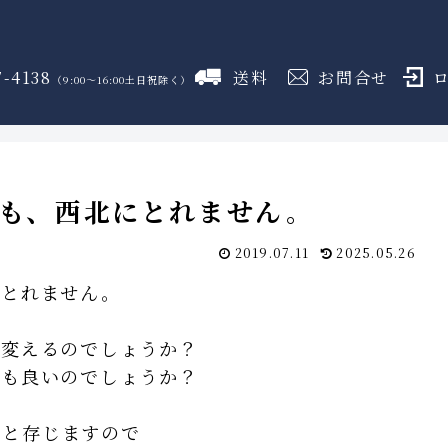
7-4138
送料
お問合せ
（9:00～16:00土日祝除く）
御霊舎
神具
しめ縄
盛り塩
火打石
のフロア
のフロア
のフロア
のフロア
のフロア
も、西北にとれません。
2019.07.11
2025.05.26
にとれません。
を変えるのでしょうか？
ても良いのでしょうか？
らと存じますので