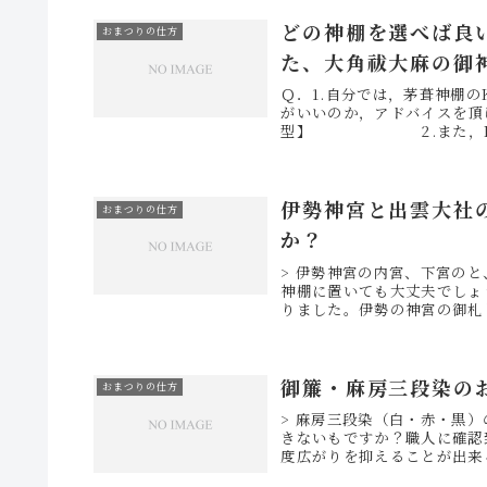
どの神棚を選べば良
おまつりの仕方
た、大角祓大麻の御
Ｑ．1.自分では，茅葺神棚
がいいのか，アドバイスを
型】 2.また，K7だと
伊勢神宮と出雲大社
おまつりの仕方
か？
> 伊勢神宮の内宮、下宮の
神棚に置いても大丈夫でしょ
りました。伊勢の神宮の御札
御簾・麻房三段染の
おまつりの仕方
> 麻房三段染（白・赤・黒
きないもですか？職人に確認
度広がりを抑えることが出来