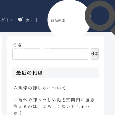
ログイン
カート
検索
伊勢縁起物
天然石
オーダーメイド
のフロア
のフロア
のフロア
検索
最近の投稿
六角棒の飾り方について
一端外で飾ったしめ縄を玄関内に置き
換えるのは、よろしくないでしょう
か？