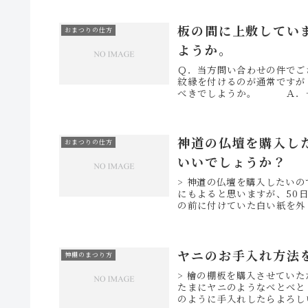
板の間に上敷してい
おまつりの仕方
ようか。
Ｑ．当方問い合わせの件で
紋縁を付けるのが通常です
べきでしようか。 Ａ．一
神道の仏壇を購入し
おまつりの仕方
いいでしょうか？
> 神道の仏壇を購入したい
にもよると思いますが、50
の前に付けていた白い紙を外
ヤニのお手入れ方法
神棚のまつり方
> 檜の棚板を購入させてい
たまにヤニのようなべとべと
のように手入れしたらよろしい