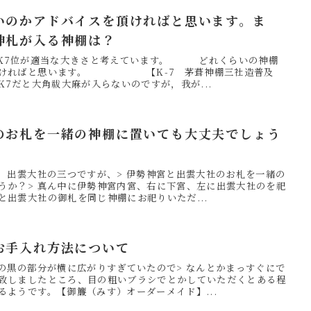
いのかアドバイスを頂ければと思います。ま
神札が入る神棚は？
のK7位が適当な大きさと考えています。 どれくらいの神棚
頂ければと思います。 【K-7 茅葺神棚三社造普及
大角祓大麻が入らないのですが，我が...
のお札を一緒の神棚に置いても大丈夫でしょう
と、出雲大社の三つですが、> 伊勢神宮と出雲大社のお札を一緒の
うか？> 真ん中に伊勢神宮内宮、右に下宮、左に出雲大社のを祀
と出雲大社の御札を同じ神棚にお祀りいただ...
お手入れ方法について
）の黒の部分が横に広がりすぎていたので> なんとかまっすぐにで
致しましたところ、目の粗いブラシでとかしていただくとある程
るようです。【御簾（みす）オーダーメイド】...