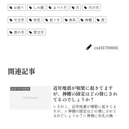
お祀り
しめ縄
まつり方
天
天の字
天文字
宮忠
祀り方
神具
神棚
雲
雲の字
雲文字
cs101700001
関連記事
近年地震が頻繁に起きてます
おまつりの仕方
が、神棚の固定はどの様にされ
てるのでしょうか？
> それと、近年地震が頻繁に起きてま
すが、> 神棚の固定はどの様にされて
るのでしょうか？> 神様に失礼の無い
ように固定する方法がありましたら>
教えていただきたいのですが。神棚や