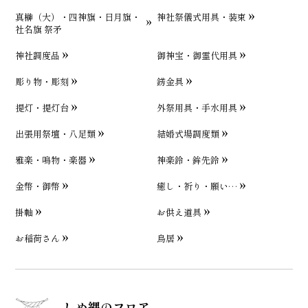
真榊（大）・四神旗・日月旗・
神社祭儀式用具・装束
社名旗 祭矛
神社調度品
御神宝・御霊代用具
彫り物・彫刻
錺金具
提灯・提灯台
外祭用具・手水用具
出張用祭壇・八足類
結婚式場調度類
雅楽・鳴物・楽器
神楽鈴・鉾先鈴
金幣・御幣
癒し・祈り・願い…
掛軸
お供え道具
お稲荷さん
鳥居
しめ縄のフロア