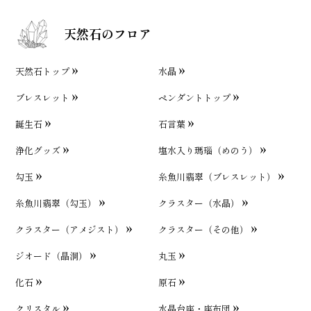
天然石のフロア
天然石トップ
水晶
ブレスレット
ペンダントトップ
誕生石
石言葉
浄化グッズ
塩水入り瑪瑙（めのう）
勾玉
糸魚川翡翠（ブレスレット）
糸魚川翡翠（勾玉）
クラスター（水晶）
クラスター（アメジスト）
クラスター（その他）
ジオード（晶洞）
丸玉
化石
原石
クリスタル
水晶台座・座布団