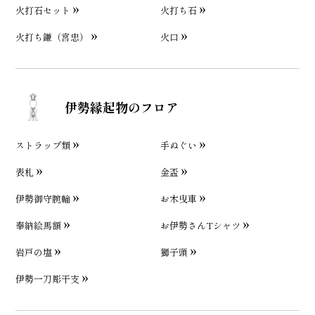
火打石セット
火打ち石
火打ち鎌（宮忠）
火口
伊勢縁起物のフロア
ストラップ類
手ぬぐい
表札
金盃
伊勢御守腕輪
お木曳車
奉納絵馬額
お伊勢さんTシャツ
岩戸の塩
獅子頭
伊勢一刀彫干支