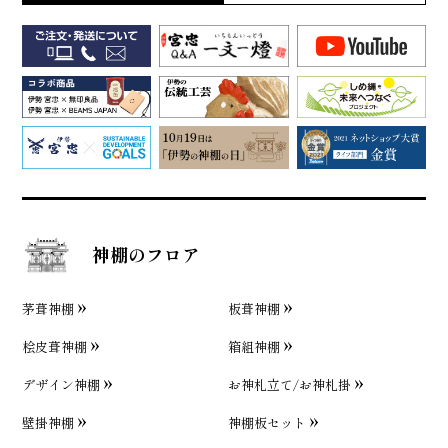
神棚のフロア
茅葺神棚
板葺神棚
桧皮葺神棚
箱組神棚
デザイン神棚
お神札立て/お神札掛
壁掛神棚
神棚板セット