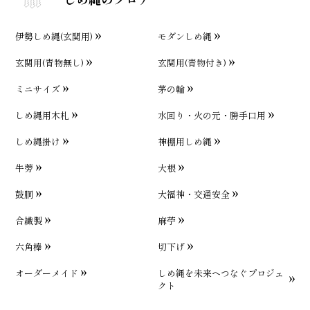
伊勢しめ縄(玄関用)
モダンしめ縄
玄関用(青物無し)
玄関用(青物付き)
ミニサイズ
茅の輪
しめ縄用木札
水回り・火の元・勝手口用
しめ縄掛け
神棚用しめ縄
牛蒡
大根
鼓胴
大福神・交通安全
合繊製
麻苧
六角棒
切下げ
オーダーメイド
しめ縄を未来へつなぐプロジェ
クト