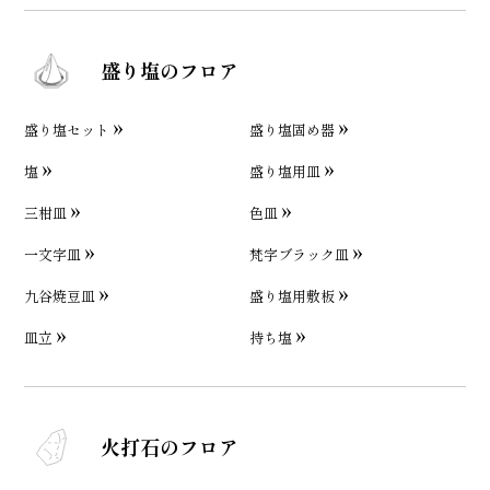
盛り塩のフロア
盛り塩セット
盛り塩固め器
塩
盛り塩用皿
三柑皿
色皿
一文字皿
梵字ブラック皿
九谷焼豆皿
盛り塩用敷板
皿立
持ち塩
火打石のフロア