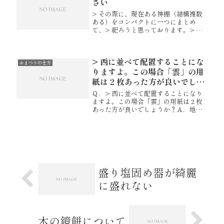
め難しい...
さい
> その際に、現在ある神棚（結構複数
ある）をコンパクトに一つにまとめ
て、> 祀ろうと思っております。> 例
えば、「H-4 桧皮葺神棚通三社造」な
どです。> この場合、具体的にどのよ
うな手続きをすれば良いのでしょう
> 西に並べて配置することにな
か？神棚の購入をご検討いただ...
おまつりの仕方
りますよ。この場合「雲」の用
紙は 2 枚あった方が良いでしょ
うか？
Ｑ．> 西に並べて配置することになり
ますよ。この場合「雲」の用紙は 2 枚
あった方が良いでしょうか？Ａ．地域
によってお祀りの仕方が異なる事もあ
るかもしれませんので、氏神様でご確
認いただくのが間違いないかと存じま
す。一つの場所と考えれば一つで...
盛り塩固め器が綺麗
に盛れない
木の鏡餅について