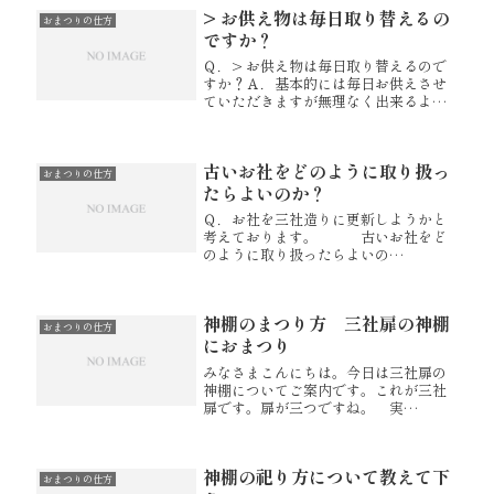
お供え物の神具などを固定される方
> お供え物は毎日取り替えるの
は、少ないように存じます。固定...
おまつりの仕方
ですか？
Ｑ．> お供え物は毎日取り替えるので
すか？Ａ．基本的には毎日お供えさせ
ていただきますが無理なく出来るよう
に、お決めいただいてもよいかと存じ
ます。この場合も朝上げたお供えはそ
の日の夕方にお下げ下さいませ。下げ
古いお社をどのように取り扱っ
ていただいたお供え物は、捨ててしま...
おまつりの仕方
たらよいのか？
Ｑ．お社を三社造りに更新しようかと
考えております。 古いお社をど
のように取り扱ったらよいの
か、 ご神像様を新しいお社に納
めてよいのかをお聞きしたくて
メールさせていただきました。よろし
神棚のまつり方 三社扉の神棚
くお願い申し上げます。 Ａ．木
おまつりの仕方
製品など、...
におまつり
みなさまこんにちは。今日は三社扉の
神棚についてご案内です。これが三社
扉です。扉が三つですね。 実
は・・・本来は、一枚扉のお社を3社お
まつり頂き一つのお社に一枚ずつ御神
札をおまつり頂くのが好ましいので
神棚の祀り方について教えて下
す。しかし、それは寸法的なことも含
おまつりの仕方