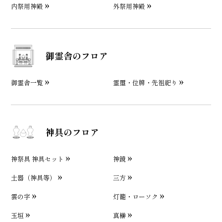
内祭用神殿
外祭用神殿
御霊舎のフロア
御霊舎一覧
霊璽・位牌・先祖祀り
神具のフロア
神祭具 神具セット
神鏡
土器（神具等）
三方
雲の字
灯籠・ローソク
玉垣
真榊