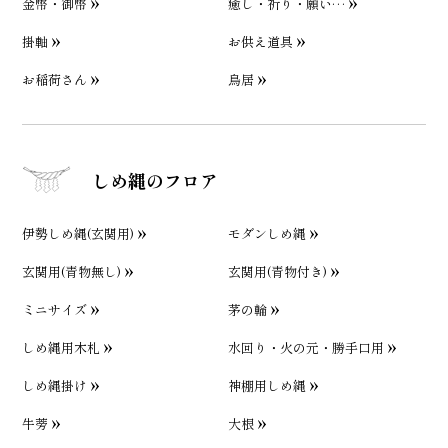
金幣・御幣
癒し・祈り・願い…
掛軸
お供え道具
お稲荷さん
鳥居
しめ縄のフロア
伊勢しめ縄(玄関用)
モダンしめ縄
玄関用(青物無し)
玄関用(青物付き)
ミニサイズ
茅の輪
しめ縄用木札
水回り・火の元・勝手口用
しめ縄掛け
神棚用しめ縄
牛蒡
大根