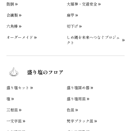
鼓胴
大福神・交通安全
合繊製
麻苧
六角棒
切下げ
オーダーメイド
しめ縄を未来へつなぐプロジェ
クト
盛り塩のフロア
盛り塩セット
盛り塩固め器
塩
盛り塩用皿
三柑皿
色皿
一文字皿
梵字ブラック皿