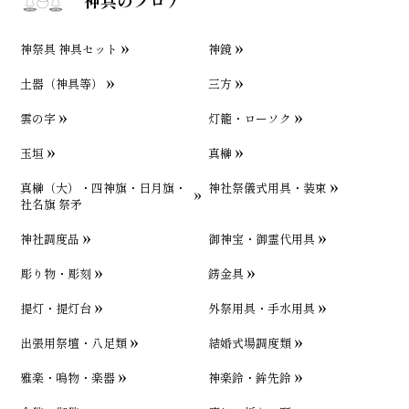
神祭具 神具セット
神鏡
土器（神具等）
三方
雲の字
灯籠・ローソク
玉垣
真榊
真榊（大）・四神旗・日月旗・
神社祭儀式用具・装束
社名旗 祭矛
神社調度品
御神宝・御霊代用具
彫り物・彫刻
錺金具
提灯・提灯台
外祭用具・手水用具
出張用祭壇・八足類
結婚式場調度類
雅楽・鳴物・楽器
神楽鈴・鉾先鈴