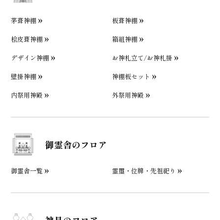
茅葺神棚
板葺神棚
桧皮葺神棚
箱組神棚
デザイン神棚
お神札立て/お神札掛
壁掛神棚
神棚板セット
内祭用神殿
外祭用神殿
御霊舎のフロア
御霊舎一覧
霊璽・位牌・先祖祀り
神具のフロア