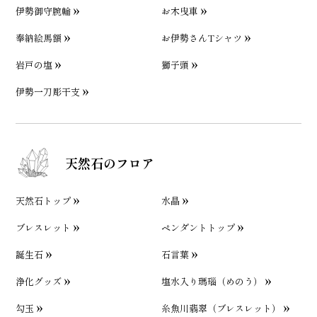
伊勢御守腕輪
お木曳車
奉納絵馬額
お伊勢さんTシャツ
岩戸の塩
獅子頭
伊勢一刀彫干支
天然石のフロア
天然石トップ
水晶
ブレスレット
ペンダントトップ
誕生石
石言葉
浄化グッズ
塩水入り瑪瑙（めのう）
勾玉
糸魚川翡翠（ブレスレット）