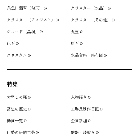
糸魚川翡翠（勾玉）
クラスター（水晶）
クラスター（アメジスト）
クラスター（その他）
ジオード（晶洞）
丸玉
化石
原石
クリスタル
水晶台座・座布団
特集
大型しめ縄
人物語り
宮忠の歴史
工場長制作日記
動画一覧
企画参加
伊勢の伝統工芸
盛器・漆塗り