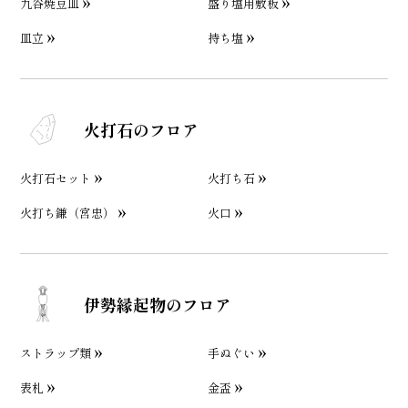
九谷焼豆皿
盛り塩用敷板
皿立
持ち塩
火打石のフロア
火打石セット
火打ち石
火打ち鎌（宮忠）
火口
伊勢縁起物のフロア
ストラップ類
手ぬぐい
表札
金盃