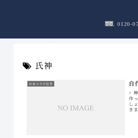
0120-0
神棚
のフロア
氏神
自
おまつりの仕方
> 
作
しょ
き
庭で