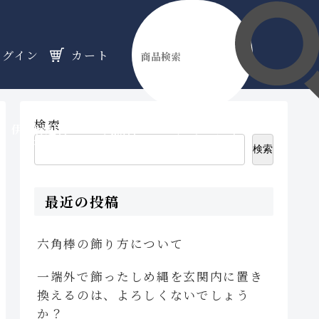
ログイン
カート
検索
伊勢縁起物
天然石
オーダーメイド
のフロア
のフロア
のフロア
検索
最近の投稿
六角棒の飾り方について
一端外で飾ったしめ縄を玄関内に置き
換えるのは、よろしくないでしょう
か？