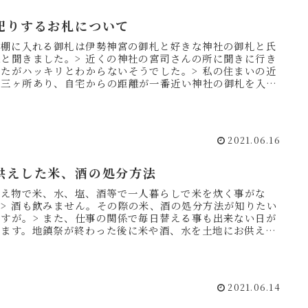
祀りするお札について
 神棚に入れる御札は伊勢神宮の御札と好きな神社の御札と氏
様と聞きました。> 近くの神社の宮司さんの所に聞きに行き
したがハッキリとわからないそうでした。> 私の住まいの近
に三ヶ所あり、自宅からの距離が一番近い神社の御札を入れ
良いの...
2021.06.16
供えした米、酒の処分方法
 供え物で米、水、塩、酒等で一人暮らしで米を炊く事がな
、> 酒も飲みません。その際の米、酒の処分方法が知りたい
ですが。> また、仕事の関係で毎日替える事も出来ない日が
ります。地鎮祭が終わった後に米や酒、水を土地にお供えす
味で撒く...
2021.06.14