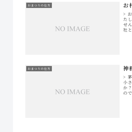
お
おまつりの仕方
>
たし
せ
社と
で、
神
おまつりの仕方
> 
小
か
の
くご