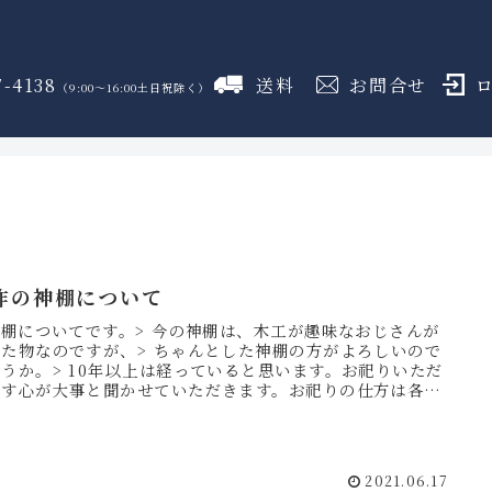
7-4138
送料
お問合せ
（9:00～16:00土日祝除く）
御霊舎
神具
しめ縄
盛り塩
火打石
のフロア
のフロア
のフロア
のフロア
のフロア
作の神棚について
神棚についてです。> 今の神棚は、木工が趣味なおじさんが
った物なのですが、> ちゃんとした神棚の方がよろしいので
うか。> 10年以上は経っていると思います。お祀りいただ
ます心が大事と聞かせていただきます。お祀りの仕方は各家
様...
2021.06.17