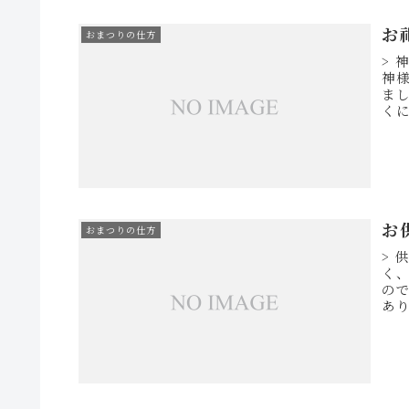
お
おまつりの仕方
>
神
ま
く
れば
お
おまつりの仕方
>
く
の
あ
る意