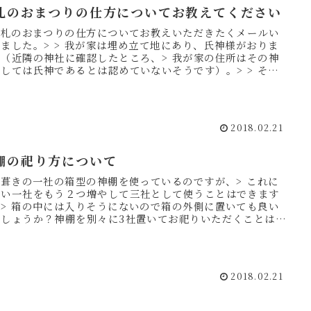
札のおまつりの仕方についてお教えてください
 お札のおまつりの仕方についてお教えいただきたくメールい
ました。> > 我が家は埋め立て地にあり、氏神様がおりま
ん（近隣の神社に確認したところ、> 我が家の住所はその神
しては氏神であるとは認めていないそうです）。> > そこ
...
2018.02.21
棚の祀り方について
茅葺きの一社の箱型の神棚を使っているのですが、> これに
さい一社をもう２つ増やして三社として使うことはできます
？> 箱の中には入りそうにないので箱の外側に置いても良い
でしょうか？神棚を別々に3社置いてお祀りいただくことは良
ざい...
2018.02.21