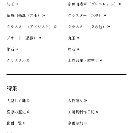
勾玉
糸魚川翡翠（ブレスレット）
糸魚川翡翠（勾玉）
クラスター（水晶）
クラスター（アメジスト）
クラスター（その他）
ジオード（晶洞）
丸玉
化石
原石
クリスタル
水晶台座・座布団
特集
大型しめ縄
人物語り
宮忠の歴史
工場長制作日記
動画一覧
企画参加