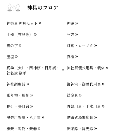
神具のフロア
神祭具 神具セット
神鏡
土器（神具等）
三方
雲の字
灯籠・ローソク
玉垣
真榊
真榊（大）・四神旗・日月旗・
神社祭儀式用具・装束
社名旗 祭矛
神社調度品
御神宝・御霊代用具
彫り物・彫刻
錺金具
提灯・提灯台
外祭用具・手水用具
出張用祭壇・八足類
結婚式場調度類
雅楽・鳴物・楽器
神楽鈴・鉾先鈴