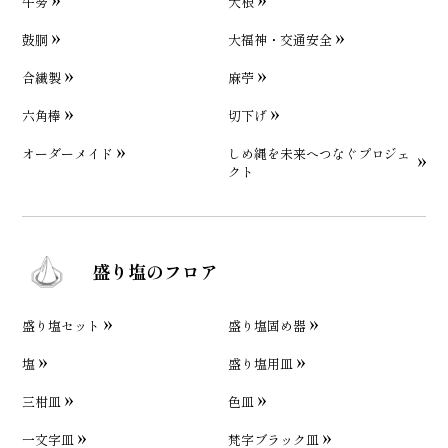
牛蒡
大根
鼓胴
大福神・交通安全
合繊製
麻苧
六角棒
切下げ
オーダーメイド
しめ縄を未来へつなぐプロジェ
クト
盛り塩のフロア
盛り塩セット
盛り塩固め器
塩
盛り塩用皿
三柑皿
色皿
一文字皿
梵字ブラック皿