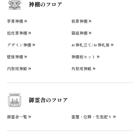
神棚のフロア
茅葺神棚
板葺神棚
桧皮葺神棚
箱組神棚
デザイン神棚
お神札立て/お神札掛
壁掛神棚
神棚板セット
内祭用神殿
外祭用神殿
御霊舎のフロア
御霊舎一覧
霊璽・位牌・先祖祀り