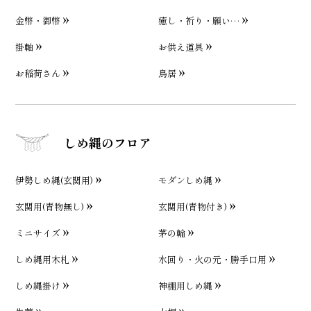
金幣・御幣
癒し・祈り・願い…
掛軸
お供え道具
お稲荷さん
鳥居
しめ縄のフロア
伊勢しめ縄(玄関用)
モダンしめ縄
玄関用(青物無し)
玄関用(青物付き)
ミニサイズ
茅の輪
しめ縄用木札
水回り・火の元・勝手口用
しめ縄掛け
神棚用しめ縄