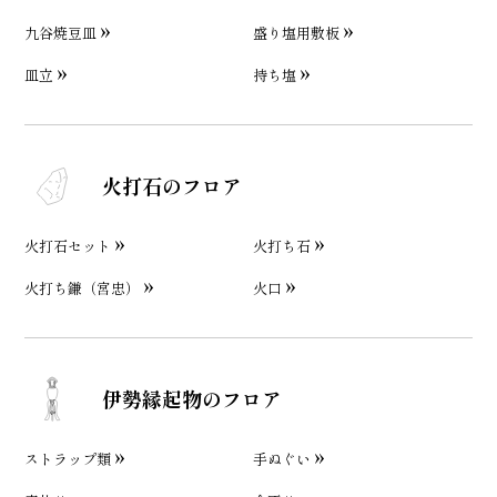
九谷焼豆皿
盛り塩用敷板
皿立
持ち塩
火打石のフロア
火打石セット
火打ち石
火打ち鎌（宮忠）
火口
伊勢縁起物のフロア
ストラップ類
手ぬぐい