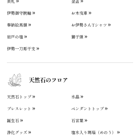
表札
金盃
伊勢御守腕輪
お木曳車
奉納絵馬額
お伊勢さんTシャツ
岩戸の塩
獅子頭
伊勢一刀彫干支
天然石のフロア
天然石トップ
水晶
ブレスレット
ペンダントトップ
誕生石
石言葉
浄化グッズ
塩水入り瑪瑙（めのう）