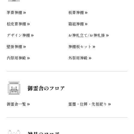
茅葺神棚
板葺神棚
桧皮葺神棚
箱組神棚
デザイン神棚
お神札立て/お神札掛
壁掛神棚
神棚板セット
内祭用神殿
外祭用神殿
御霊舎のフロア
御霊舎一覧
霊璽・位牌・先祖祀り
神具のフロア