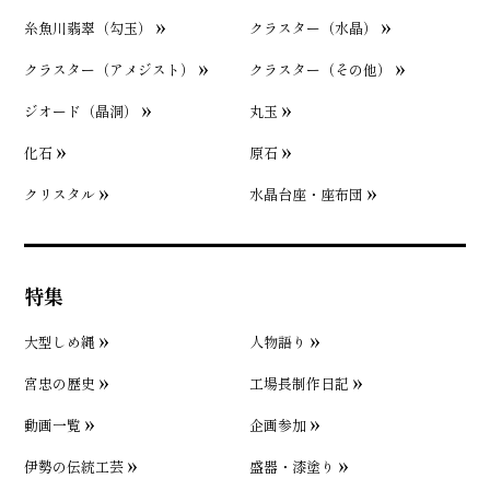
糸魚川翡翠（勾玉）
クラスター（水晶）
クラスター（アメジスト）
クラスター（その他）
ジオード（晶洞）
丸玉
化石
原石
クリスタル
水晶台座・座布団
特集
大型しめ縄
人物語り
宮忠の歴史
工場長制作日記
動画一覧
企画参加
伊勢の伝統工芸
盛器・漆塗り