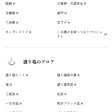
鼓胴
大福神・交通安全
合繊製
麻苧
六角棒
切下げ
オーダーメイド
しめ縄を未来へつなぐプロジェ
クト
盛り塩のフロア
盛り塩セット
盛り塩固め器
塩
盛り塩用皿
三柑皿
色皿
一文字皿
梵字ブラック皿