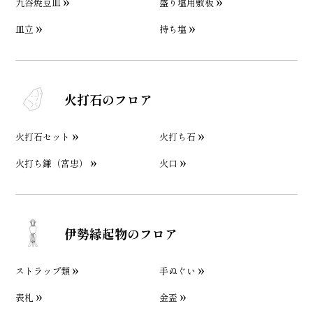
九谷焼豆皿
盛り塩用敷板
皿立
持ち塩
火打石のフロア
火打石セット
火打ち石
火打ち鎌（宮忠）
火口
伊勢縁起物のフロア
ストラップ類
手ぬぐい
表札
金盃