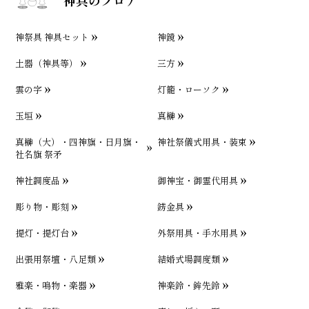
神祭具 神具セット
神鏡
土器（神具等）
三方
雲の字
灯籠・ローソク
玉垣
真榊
真榊（大）・四神旗・日月旗・
神社祭儀式用具・装束
社名旗 祭矛
神社調度品
御神宝・御霊代用具
彫り物・彫刻
錺金具
提灯・提灯台
外祭用具・手水用具
出張用祭壇・八足類
結婚式場調度類
雅楽・鳴物・楽器
神楽鈴・鉾先鈴