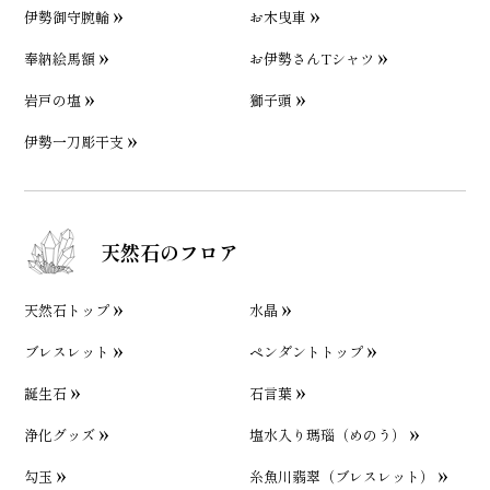
伊勢御守腕輪
お木曳車
奉納絵馬額
お伊勢さんTシャツ
岩戸の塩
獅子頭
伊勢一刀彫干支
天然石のフロア
天然石トップ
水晶
ブレスレット
ペンダントトップ
誕生石
石言葉
浄化グッズ
塩水入り瑪瑙（めのう）
勾玉
糸魚川翡翠（ブレスレット）