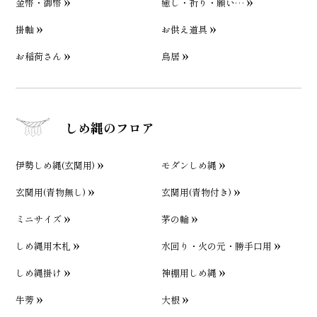
金幣・御幣
癒し・祈り・願い…
掛軸
お供え道具
お稲荷さん
鳥居
しめ縄のフロア
伊勢しめ縄(玄関用)
モダンしめ縄
玄関用(青物無し)
玄関用(青物付き)
ミニサイズ
茅の輪
しめ縄用木札
水回り・火の元・勝手口用
しめ縄掛け
神棚用しめ縄
牛蒡
大根