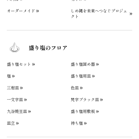
オーダーメイド
しめ縄を未来へつなぐプロジェ
クト
盛り塩のフロア
盛り塩セット
盛り塩固め器
塩
盛り塩用皿
三柑皿
色皿
一文字皿
梵字ブラック皿
九谷焼豆皿
盛り塩用敷板
皿立
持ち塩