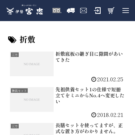
折敷
折敷底板の継ぎ目に隙間があい
三方
てきた
2021.02.25
先祖供養セット1の仕様で短冊
神具セット
立てをミニからNo.4へ変更した
い
2018.02.21
長膳セットを使ってますが、正
三方
式な置き方がわかりません。