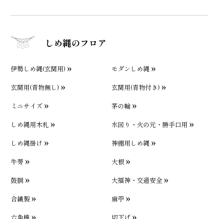
しめ縄のフロア
伊勢しめ縄(玄関用)
モダンしめ縄
玄関用(青物無し)
玄関用(青物付き)
ミニサイズ
茅の輪
しめ縄用木札
水回り・火の元・勝手口用
しめ縄掛け
神棚用しめ縄
牛蒡
大根
鼓胴
大福神・交通安全
合繊製
麻苧
六角棒
切下げ