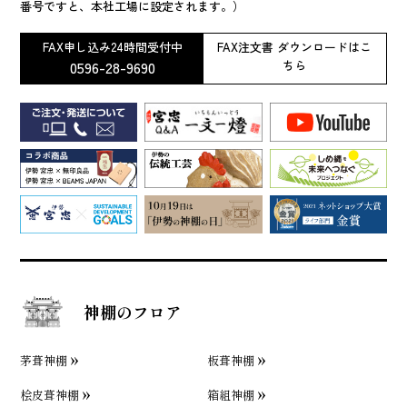
番号ですと、本社工場に設定されます。）
FAX申し込み24時間受付中
FAX注文書 ダウンロードはこ
0596-28-9690
ちら
神棚のフロア
茅葺神棚
板葺神棚
桧皮葺神棚
箱組神棚