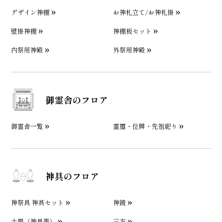
デザイン神棚
お神札立て/お神札掛
壁掛神棚
神棚板セット
内祭用神殿
外祭用神殿
御霊舎のフロア
御霊舎一覧
霊璽・位牌・先祖祀り
神具のフロア
神祭具 神具セット
神鏡
土器（神具等）
三方