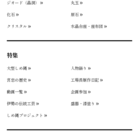
ジオード（晶洞）
丸玉
化石
原石
クリスタル
水晶台座・座布団
特集
大型しめ縄
人物語り
宮忠の歴史
工場長制作日記
動画一覧
企画参加
伊勢の伝統工芸
盛器・漆塗り
しめ縄プロジェクト