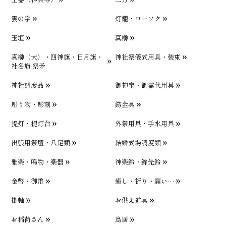
雲の字
灯籠・ローソク
玉垣
真榊
真榊（大）・四神旗・日月旗・
神社祭儀式用具・装束
社名旗 祭矛
神社調度品
御神宝・御霊代用具
彫り物・彫刻
錺金具
提灯・提灯台
外祭用具・手水用具
出張用祭壇・八足類
結婚式場調度類
雅楽・鳴物・楽器
神楽鈴・鉾先鈴
金幣・御幣
癒し・祈り・願い…
掛軸
お供え道具
お稲荷さん
鳥居