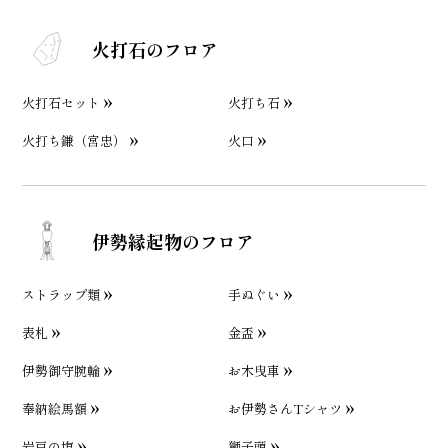
火打石のフロア
火打石セット
火打ち石
火打ち鎌（宮忠）
火口
伊勢縁起物のフロア
ストラップ類
手ぬぐい
表札
金盃
伊勢御守腕輪
お木曳車
奉納絵馬額
お伊勢さんTシャツ
岩戸の塩
獅子頭