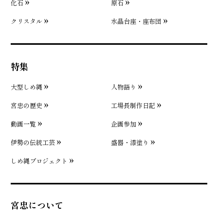
化石
原石
クリスタル
水晶台座・座布団
特集
大型しめ縄
人物語り
宮忠の歴史
工場長制作日記
動画一覧
企画参加
伊勢の伝統工芸
盛器・漆塗り
しめ縄プロジェクト
宮忠について