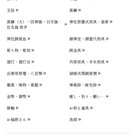
玉垣
真榊
真榊（大）・四神旗・日月旗・
神社祭儀式用具・装束
社名旗 祭矛
神社調度品
御神宝・御霊代用具
彫り物・彫刻
錺金具
提灯・提灯台
外祭用具・手水用具
出張用祭壇・八足類
結婚式場調度類
雅楽・鳴物・楽器
神楽鈴・鉾先鈴
金幣・御幣
癒し・祈り・願い…
掛軸
お供え道具
お稲荷さん
鳥居