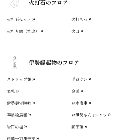
火打石のフロア
火打石セット
火打ち石
火打ち鎌（宮忠）
火口
伊勢縁起物のフロア
ストラップ類
手ぬぐい
表札
金盃
伊勢御守腕輪
お木曳車
奉納絵馬額
お伊勢さんTシャツ
岩戸の塩
獅子頭
伊勢一刀彫干支