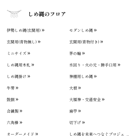
しめ縄のフロア
伊勢しめ縄(玄関用)
モダンしめ縄
玄関用(青物無し)
玄関用(青物付き)
ミニサイズ
茅の輪
しめ縄用木札
水回り・火の元・勝手口用
しめ縄掛け
神棚用しめ縄
牛蒡
大根
鼓胴
大福神・交通安全
合繊製
麻苧
六角棒
切下げ
オーダーメイド
しめ縄を未来へつなぐプロジェ