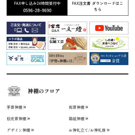
FAX申し込み24時間受付中
FAX注文書 ダウンロードはこ
0596-28-9690
ちら
神棚のフロア
茅葺神棚
板葺神棚
桧皮葺神棚
箱組神棚
デザイン神棚
お神札立て/お神札掛