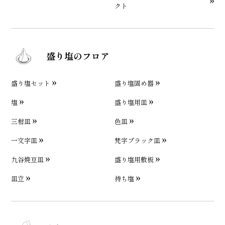
クト
盛り塩のフロア
盛り塩セット
盛り塩固め器
塩
盛り塩用皿
三柑皿
色皿
一文字皿
梵字ブラック皿
九谷焼豆皿
盛り塩用敷板
皿立
持ち塩