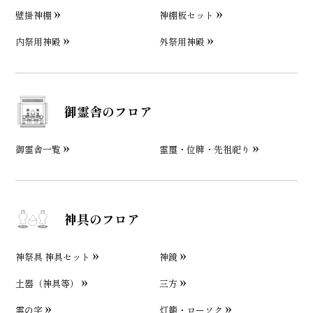
壁掛神棚
神棚板セット
内祭用神殿
外祭用神殿
御霊舎のフロア
御霊舎一覧
霊璽・位牌・先祖祀り
神具のフロア
神祭具 神具セット
神鏡
土器（神具等）
三方
雲の字
灯籠・ローソク