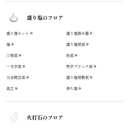
盛り塩のフロア
盛り塩セット
盛り塩固め器
塩
盛り塩用皿
三柑皿
色皿
一文字皿
梵字ブラック皿
九谷焼豆皿
盛り塩用敷板
皿立
持ち塩
火打石のフロア