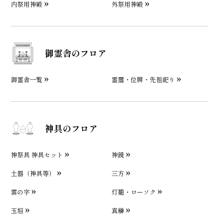
内祭用神殿
外祭用神殿
御霊舎のフロア
御霊舎一覧
霊璽・位牌・先祖祀り
神具のフロア
神祭具 神具セット
神鏡
土器（神具等）
三方
雲の字
灯籠・ローソク
玉垣
真榊