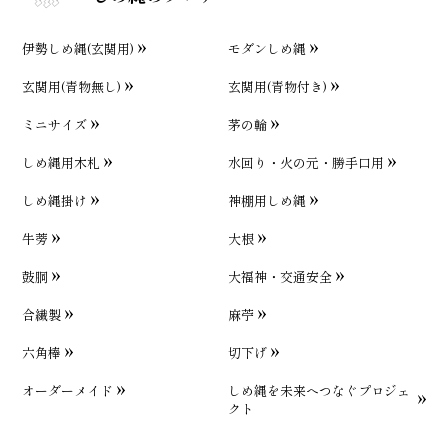
伊勢しめ縄(玄関用)
モダンしめ縄
玄関用(青物無し)
玄関用(青物付き)
ミニサイズ
茅の輪
しめ縄用木札
水回り・火の元・勝手口用
しめ縄掛け
神棚用しめ縄
牛蒡
大根
鼓胴
大福神・交通安全
合繊製
麻苧
六角棒
切下げ
オーダーメイド
しめ縄を未来へつなぐプロジェ
クト