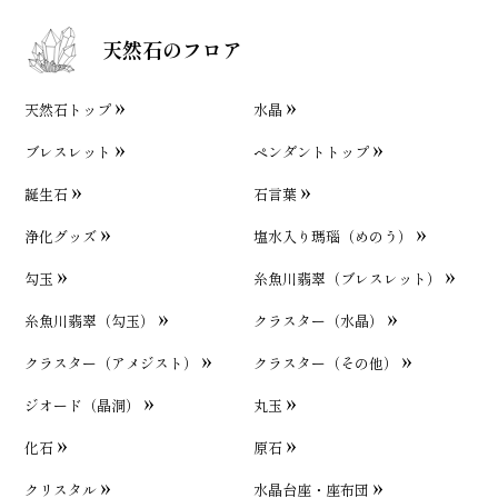
天然石のフロア
天然石トップ
水晶
ブレスレット
ペンダントトップ
誕生石
石言葉
浄化グッズ
塩水入り瑪瑙（めのう）
勾玉
糸魚川翡翠（ブレスレット）
糸魚川翡翠（勾玉）
クラスター（水晶）
クラスター（アメジスト）
クラスター（その他）
ジオード（晶洞）
丸玉
化石
原石
クリスタル
水晶台座・座布団