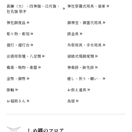
真榊（大）・四神旗・日月旗・
神社祭儀式用具・装束
社名旗 祭矛
神社調度品
御神宝・御霊代用具
彫り物・彫刻
錺金具
提灯・提灯台
外祭用具・手水用具
出張用祭壇・八足類
結婚式場調度類
雅楽・鳴物・楽器
神楽鈴・鉾先鈴
金幣・御幣
癒し・祈り・願い…
掛軸
お供え道具
お稲荷さん
鳥居
しめ縄のフロア