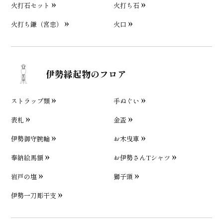
火打石セット
火打ち石
火打ち鎌（宮忠）
火口
伊勢縁起物のフロア
ストラップ類
手ぬぐい
表札
金盃
伊勢御守腕輪
お木曳車
奉納絵馬額
お伊勢さんTシャツ
岩戸の塩
獅子頭
伊勢一刀彫干支