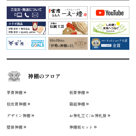
神棚のフロア
茅葺神棚
板葺神棚
桧皮葺神棚
箱組神棚
デザイン神棚
お神札立て/お神札掛
壁掛神棚
神棚板セット