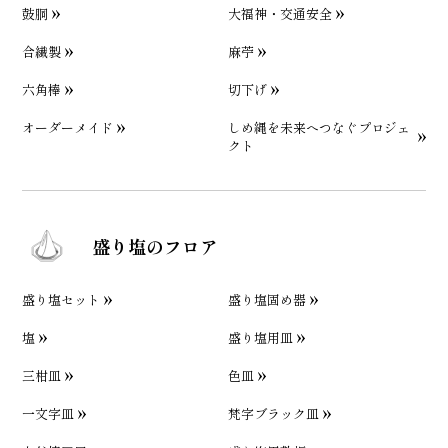
鼓胴
大福神・交通安全
合繊製
麻苧
六角棒
切下げ
オーダーメイド
しめ縄を未来へつなぐプロジェ
クト
盛り塩のフロア
盛り塩セット
盛り塩固め器
塩
盛り塩用皿
三柑皿
色皿
一文字皿
梵字ブラック皿