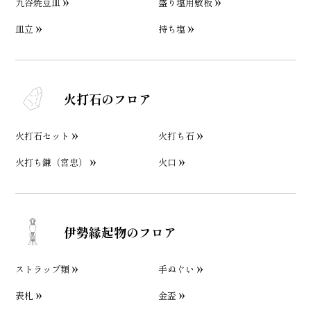
九谷焼豆皿
盛り塩用敷板
皿立
持ち塩
火打石のフロア
火打石セット
火打ち石
火打ち鎌（宮忠）
火口
伊勢縁起物のフロア
ストラップ類
手ぬぐい
表札
金盃