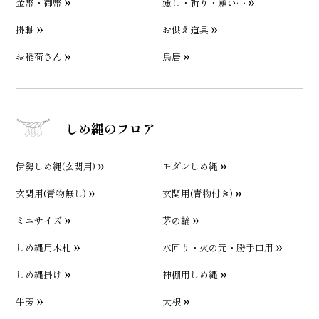
金幣・御幣
癒し・祈り・願い…
掛軸
お供え道具
お稲荷さん
鳥居
しめ縄のフロア
伊勢しめ縄(玄関用)
モダンしめ縄
玄関用(青物無し)
玄関用(青物付き)
ミニサイズ
茅の輪
しめ縄用木札
水回り・火の元・勝手口用
しめ縄掛け
神棚用しめ縄
牛蒡
大根