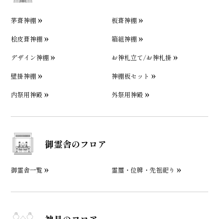
茅葺神棚
板葺神棚
桧皮葺神棚
箱組神棚
デザイン神棚
お神札立て/お神札掛
壁掛神棚
神棚板セット
内祭用神殿
外祭用神殿
御霊舎のフロア
御霊舎一覧
霊璽・位牌・先祖祀り
神具のフロア