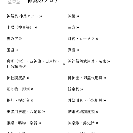
神祭具 神具セット
神鏡
土器（神具等）
三方
雲の字
灯籠・ローソク
玉垣
真榊
真榊（大）・四神旗・日月旗・
神社祭儀式用具・装束
社名旗 祭矛
神社調度品
御神宝・御霊代用具
彫り物・彫刻
錺金具
提灯・提灯台
外祭用具・手水用具
出張用祭壇・八足類
結婚式場調度類
雅楽・鳴物・楽器
神楽鈴・鉾先鈴