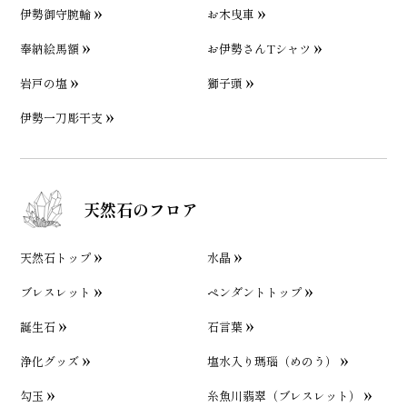
伊勢御守腕輪
お木曳車
奉納絵馬額
お伊勢さんTシャツ
岩戸の塩
獅子頭
伊勢一刀彫干支
天然石のフロア
天然石トップ
水晶
ブレスレット
ペンダントトップ
誕生石
石言葉
浄化グッズ
塩水入り瑪瑙（めのう）
勾玉
糸魚川翡翠（ブレスレット）