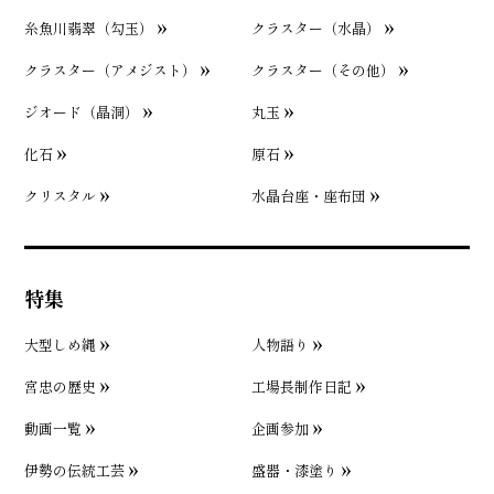
糸魚川翡翠（勾玉）
クラスター（水晶）
クラスター（アメジスト）
クラスター（その他）
ジオード（晶洞）
丸玉
化石
原石
クリスタル
水晶台座・座布団
特集
大型しめ縄
人物語り
宮忠の歴史
工場長制作日記
動画一覧
企画参加
伊勢の伝統工芸
盛器・漆塗り