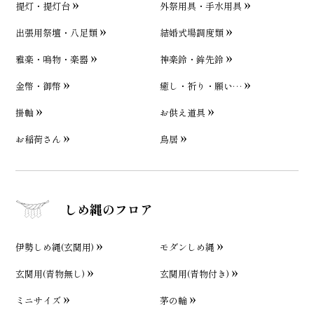
提灯・提灯台
外祭用具・手水用具
出張用祭壇・八足類
結婚式場調度類
雅楽・鳴物・楽器
神楽鈴・鉾先鈴
金幣・御幣
癒し・祈り・願い…
掛軸
お供え道具
お稲荷さん
鳥居
しめ縄のフロア
伊勢しめ縄(玄関用)
モダンしめ縄
玄関用(青物無し)
玄関用(青物付き)
ミニサイズ
茅の輪