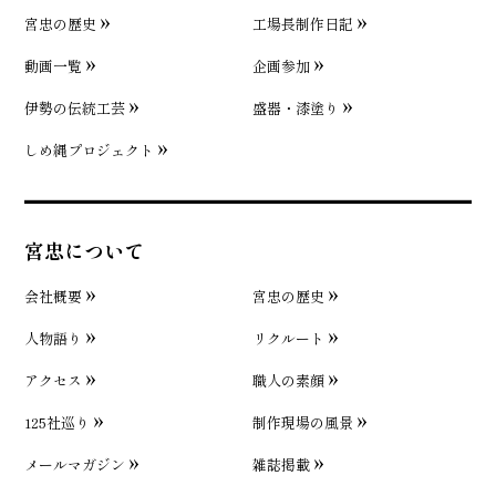
宮忠の歴史
工場長制作日記
動画一覧
企画参加
伊勢の伝統工芸
盛器・漆塗り
しめ縄プロジェクト
宮忠について
会社概要
宮忠の歴史
人物語り
リクルート
アクセス
職人の素顔
125社巡り
制作現場の風景
メールマガジン
雑誌掲載