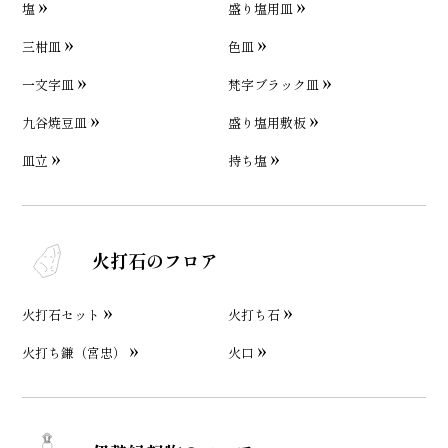
塩
盛り塩用皿
三柑皿
色皿
一文字皿
梵字ブラック皿
九谷焼豆皿
盛り塩用敷板
皿立
持ち塩
火打石のフロア
火打石セット
火打ち石
火打ち鎌（宮忠）
火口