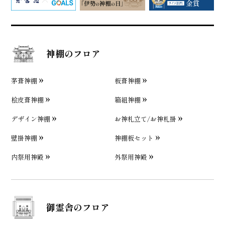
神棚のフロア
茅葺神棚
板葺神棚
桧皮葺神棚
箱組神棚
デザイン神棚
お神札立て/お神札掛
壁掛神棚
神棚板セット
内祭用神殿
外祭用神殿
御霊舎のフロア