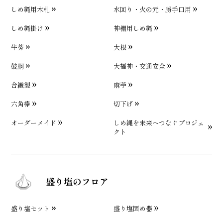
しめ縄用木札
水回り・火の元・勝手口用
しめ縄掛け
神棚用しめ縄
牛蒡
大根
鼓胴
大福神・交通安全
合繊製
麻苧
六角棒
切下げ
オーダーメイド
しめ縄を未来へつなぐプロジェ
クト
盛り塩のフロア
盛り塩セット
盛り塩固め器