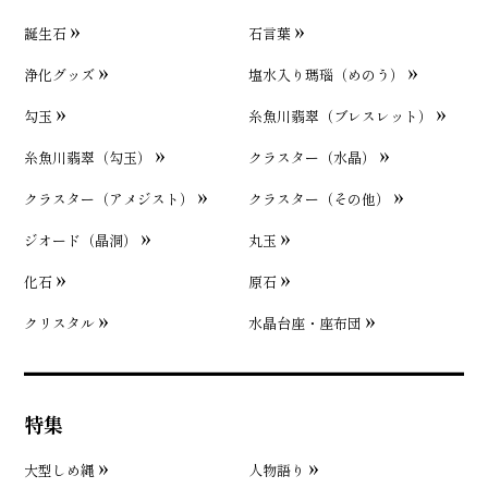
誕生石
石言葉
浄化グッズ
塩水入り瑪瑙（めのう）
勾玉
糸魚川翡翠（ブレスレット）
糸魚川翡翠（勾玉）
クラスター（水晶）
クラスター（アメジスト）
クラスター（その他）
ジオード（晶洞）
丸玉
化石
原石
クリスタル
水晶台座・座布団
特集
大型しめ縄
人物語り