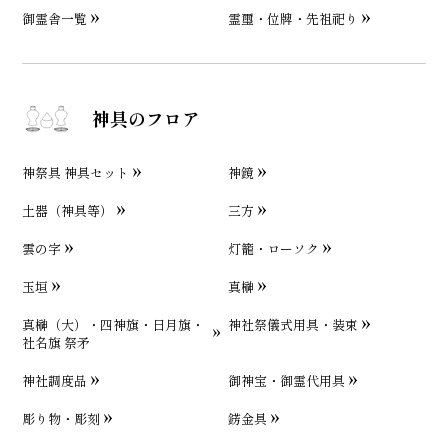
御霊舎一覧
霊璽・位牌・先祖祀り
神具のフロア
神祭具 神具セット
神鏡
土器（神具等）
三方
雲の字
灯籠・ローソク
玉垣
真榊
真榊（大）・四神旗・日月旗・
神社祭儀式用具・装束
社名旗 祭矛
神社調度品
御神宝・御霊代用具
彫り物・彫刻
錺金具