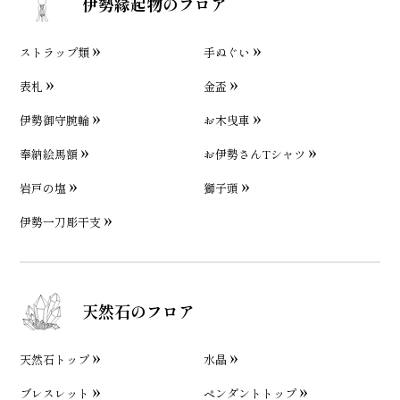
伊勢縁起物のフロア
ストラップ類
手ぬぐい
表札
金盃
伊勢御守腕輪
お木曳車
奉納絵馬額
お伊勢さんTシャツ
岩戸の塩
獅子頭
伊勢一刀彫干支
天然石のフロア
天然石トップ
水晶
ブレスレット
ペンダントトップ